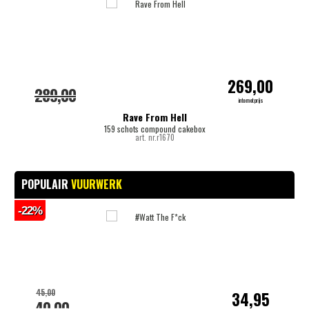
269,00
289,00
internetprijs
Rave From Hell
159 schots compound cakebox
art. nr.r1670
POPULAIR
VUURWERK
-22%
-
45,00
34,95
40,00