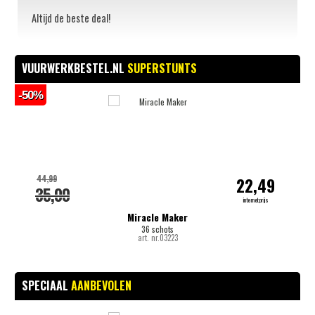
Altijd de beste deal!
VUURWERKBESTEL.NL
SUPERSTUNTS
-50%
-
44,99
22,49
35,00
internetprijs
Miracle Maker
36 schots
art. nr.03223
SPECIAAL
AANBEVOLEN
-