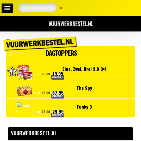
»
VUURWERKBESTEL.NL
DAGTOPPERS
Eins, Zwei, Drei 3.0 3=1
19,95
30,00
59,95
INTERNETPRIJS
The Spy
57,95
65,00
70,00
INTERNETPRIJS
Funky 3
29,99
35,00
39,50
INTERNETPRIJS
VUURWERKBESTEL.NL