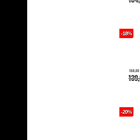
-18%
159,00
139
-20%