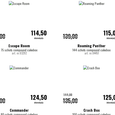
114,50
115,
,00
139,00
internetprijs
internetpri
Escape Room
Roaming Panther
75 schots compound cakebox
144 schots compound cakebox
art. nr.03292
art. nr.04451
144,00
124,50
125,
,00
135,00
internetprijs
internetpri
Commander
Crash Box
80 schots compound cakebox
100 schots compound cakebox