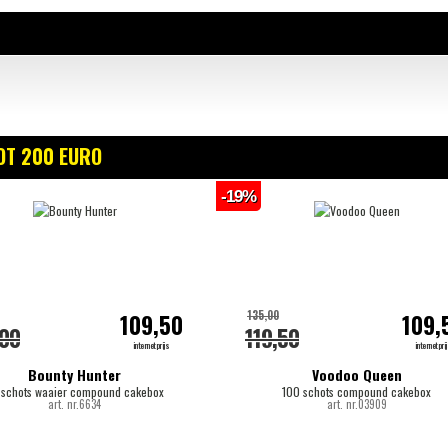
OT 200 EURO
-19%
135,00
109,50
109,
,00
119,50
internetprijs
internetpri
Bounty Hunter
Voodoo Queen
 schots waaier compound cakebox
100 schots compound cakebox
art. nr.6634
art. nr.03909