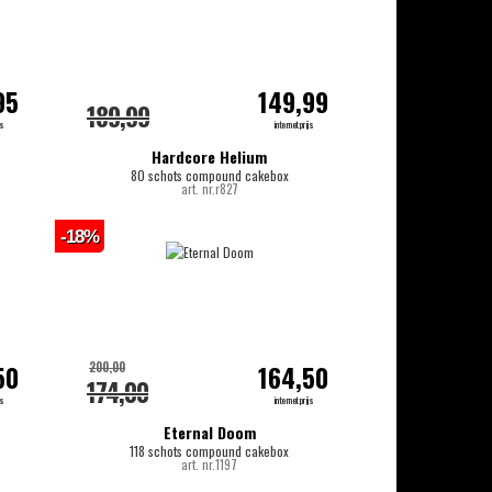
95
149,99
189,99
js
internetprijs
Hardcore Helium
80 schots compound cakebox
art. nr.r827
-18%
200,00
50
164,50
174,00
js
internetprijs
Eternal Doom
118 schots compound cakebox
art. nr.1197