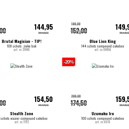
199,00
144,95
149,
,00
152,00
internetprijs
internetpri
Brutal Magician - TIP!
Blue Lion King
108 schots: zieke bak
144 schots compound cakebox
art. nr.31448
art. nr.04456
-20%
200,00
154,50
159,
,00
174,50
internetprijs
internetpri
Stealth Zone
Uzumaku Iro
 schots waaier compound cakebox
100 schots compound cakebox
art. nr.1192
art. nr.6616