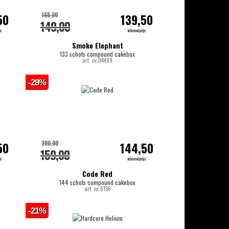
165,00
50
139,50
149,00
js
internetprijs
Smoke Elephant
133 schots compound cakebox
art. nr.04499
-28%
200,00
50
144,50
159,00
js
internetprijs
Code Red
144 schots compound cakebox
art. nr.6156
-21%