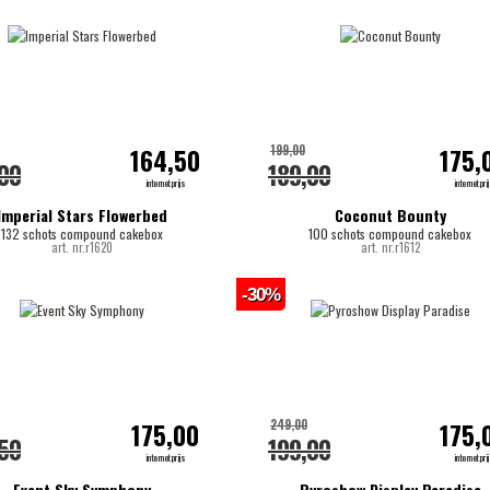
199,00
164,50
175,
,00
189,00
internetprijs
internetpri
Imperial Stars Flowerbed
Coconut Bounty
132 schots compound cakebox
100 schots compound cakebox
art. nr.r1620
art. nr.r1612
-30%
249,00
175,00
175,
,50
199,00
internetprijs
internetpri
Event Sky Symphony
Pyroshow Display Paradise