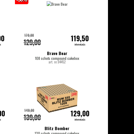
170,00
00
119,50
129,00
js
internetprijs
Brave Bear
108 schots compound cakebox
art. nr.04452
149,00
00
129,00
139,00
js
internetprijs
Blitz Bomber
120 schots compound cakebox