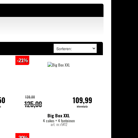
-21%
139,00
50
109,99
125,00
js
internetprijs
Big Box XXL
4 cakes + 4 fonteinen
art. nr.r5412
-30%