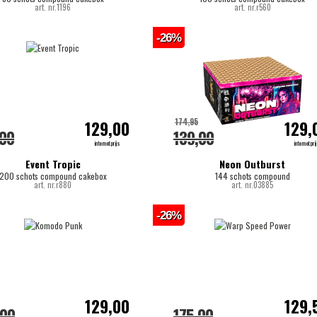
art. nr.1196
art. nr.r560
-26%
174,95
129,00
129,
,00
139,00
internetprijs
internetpri
Event Tropic
Neon Outburst
200 schots compound cakebox
144 schots compound
art. nr.r880
art. nr.03885
-26%
129,00
129,
,00
175,00