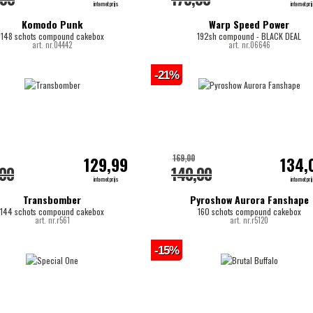
internetprijs
internetpri
Komodo Punk
Warp Speed Power
148 schots compound cakebox
192sh compound - BLACK DEAL
art. nr.04442
art. nr.06646
-21%
169,00
129,99
134,
,00
140,00
internetprijs
internetpri
Transbomber
Pyroshow Aurora Fanshape
144 schots compound cakebox
160 schots compound cakebox
art. nr.r561
art. nr.r5120
-15%