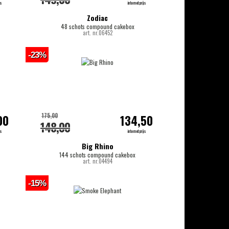
js
internetprijs
Zodiac
48 schots compound cakebox
art. nr.06452
-23%
175,00
00
134,50
148,00
js
internetprijs
Big Rhino
144 schots compound cakebox
art. nr.04494
-15%