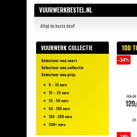
VUURWERKBESTEL.NL
Altijd de beste deal!
100 T
VUURWERK COLLECTIE
-34%
Selecteer een soort
Selecteer een collectie
WEEKAANBIEDING!
Selecteer een prijs
Brutal Explosions
1+1 GRATIS!
0 – 10 euro
Riakeo
Vuurwerk OUTLET
10 – 25 euro
Rubro Event Series
Cakeboxen, Compound &
165,00
Connected
25 - 50 euro
129
VOLT! Fireworks
Cakes
50 - 100 euro
XQlusif
Waaiercakes
100 - 200 euro
Barely Legal
84
Fluitcakes
200+ euro
Rubro Fireworks
Shocks & Mortieren
Rubro Die Bombe Vuurwerk
-18%