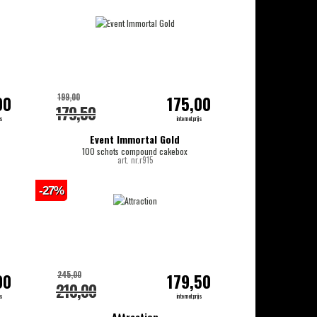
199,00
00
175,00
179,50
js
internetprijs
Event Immortal Gold
100 schots compound cakebox
art. nr.r915
-27%
245,00
00
179,50
210,00
js
internetprijs
Attraction