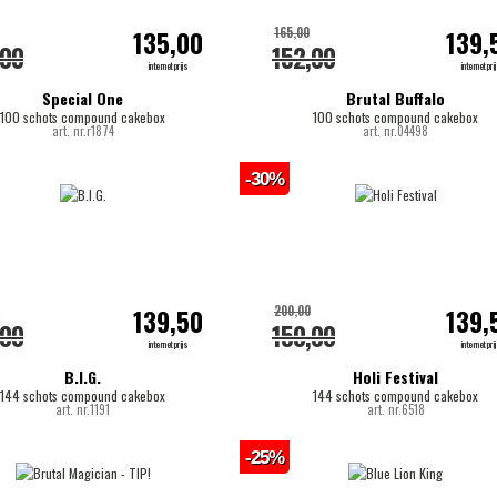
165,00
135,00
139,
,00
152,00
internetprijs
internetpri
Special One
Brutal Buffalo
100 schots compound cakebox
100 schots compound cakebox
art. nr.r1874
art. nr.04498
-30%
200,00
139,50
139,
,00
150,00
internetprijs
internetpri
B.I.G.
Holi Festival
144 schots compound cakebox
144 schots compound cakebox
art. nr.1191
art. nr.6518
-25%