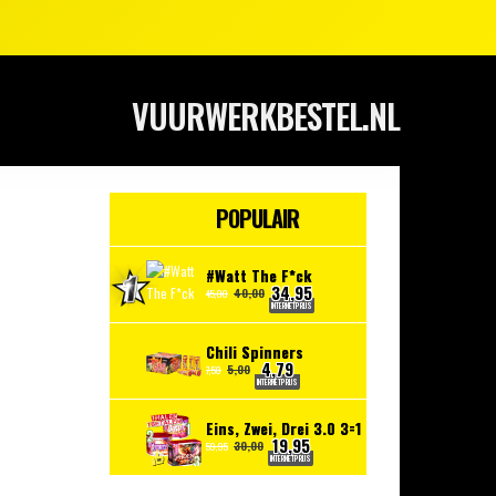
VUURWERKBESTEL.NL
POPULAIR
#Watt The F*ck
34,95
40,00
45,00
INTERNETPRIJS
Chili Spinners
4,79
5,00
7,50
INTERNETPRIJS
Eins, Zwei, Drei 3.0 3=1
19,95
30,00
59,95
INTERNETPRIJS