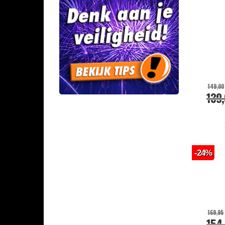
Sierassortimenten
Overig siervuurwerk
Veiligheidsartikelen
Combi Deals
149,00
139
-24%
169,95
154