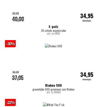
50,00
34,95
40,00
internetprijs
E-pulz
36 schots waaiercake
art. nr.6406
-30%
50,00
34,95
37,95
internetprijs
Riakeo 500
gruwelijke 500-grammer van Riakeo
art. nr.06402
-22%