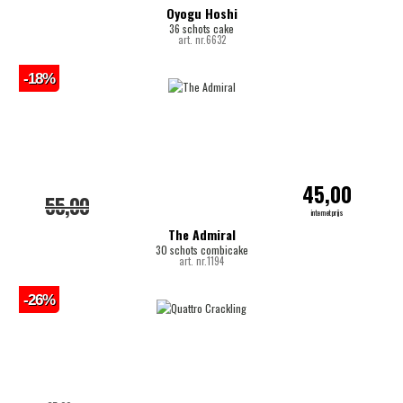
Oyogu Hoshi
36 schots cake
art. nr.6632
-18%
45,00
55,00
internetprijs
The Admiral
30 schots combicake
art. nr.1194
-26%