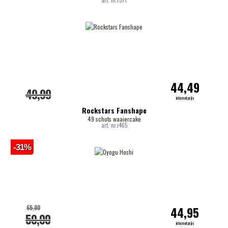
art. nr.r571
44,49
49,99
internetprijs
Rockstars Fanshape
49 schots waaiercake
art. nr.r465
-31%
65,00
44,95
50,00
internetprijs