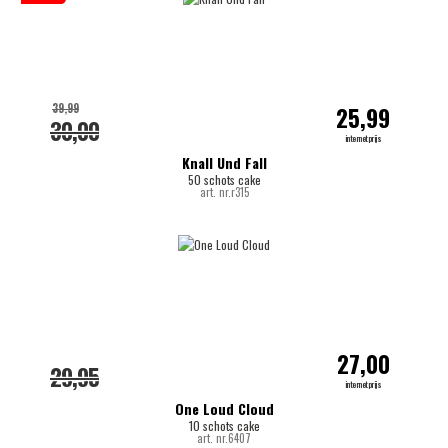
39,99
25,99
30,00
internetprijs
Knall Und Fall
50 schots cake
art. nr.r315
27,00
29,95
internetprijs
One Loud Cloud
10 schots cake
art. nr.6407