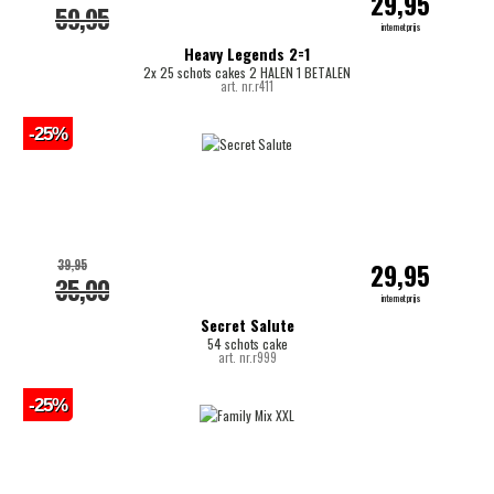
29,95
59,95
internetprijs
Heavy Legends 2=1
2x 25 schots cakes 2 HALEN 1 BETALEN
art. nr.r411
-25%
39,95
29,95
35,00
internetprijs
Secret Salute
54 schots cake
art. nr.r999
-25%