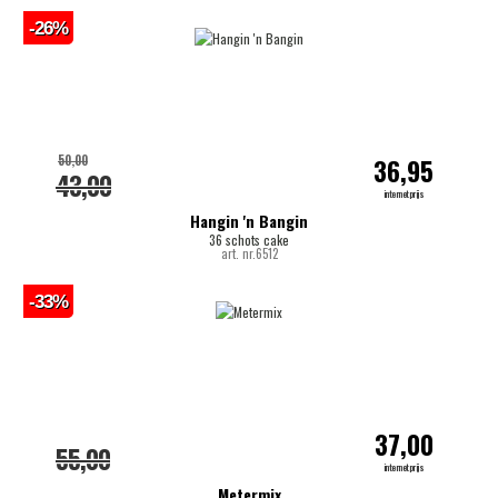
-26%
50,00
36,95
43,00
internetprijs
Hangin 'n Bangin
36 schots cake
art. nr.6512
-33%
37,00
55,00
internetprijs
Metermix