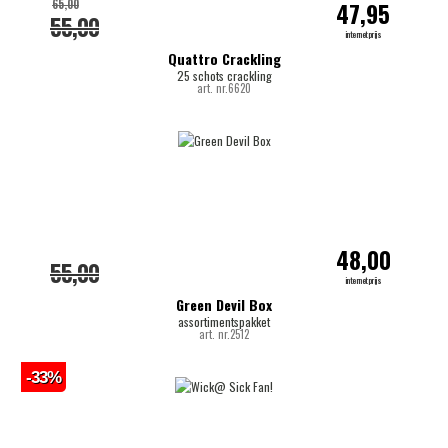
65,00
47,95
55,00
internetprijs
Quattro Crackling
25 schots crackling
art. nr.6620
48,00
55,00
internetprijs
Green Devil Box
assortimentspakket
art. nr.2512
-33%