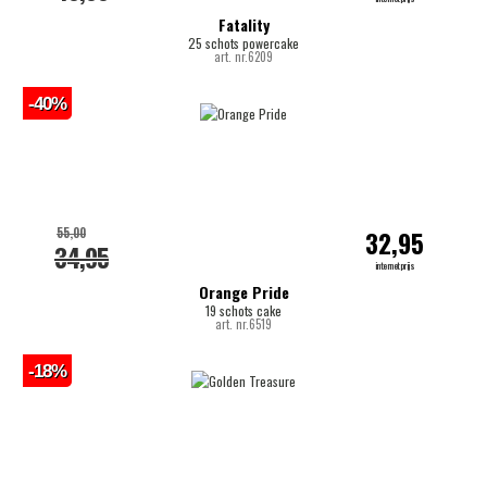
Fatality
25 schots powercake
art. nr.6209
-40%
55,00
32,95
34,95
internetprijs
Orange Pride
19 schots cake
art. nr.6519
-18%