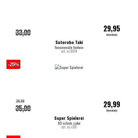
29,95
33,00
internetprijs
Sutorobo Taki
fenomenale fontein
art. nr.6614
-25%
39,99
29,99
35,00
internetprijs
Super Spielerei
80 schots cake
art. nr.r318