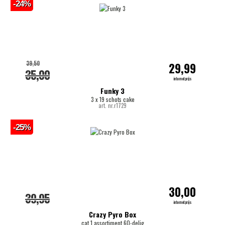
-24%
39,50
29,99
35,00
internetprijs
Funky 3
3 x 19 schots cake
art. nr.r1729
-25%
30,00
39,95
internetprijs
Crazy Pyro Box
cat.1 assortiment 60-delig