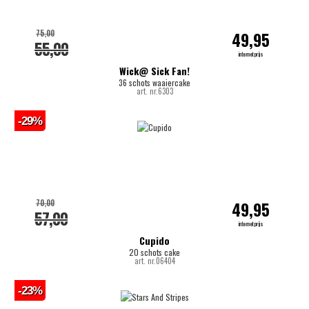
75,00
49,95
55,00
internetprijs
Wick@ Sick Fan!
36 schots waaiercake
art. nr.6303
-29%
70,00
49,95
57,00
internetprijs
Cupido
20 schots cake
art. nr.06404
-23%