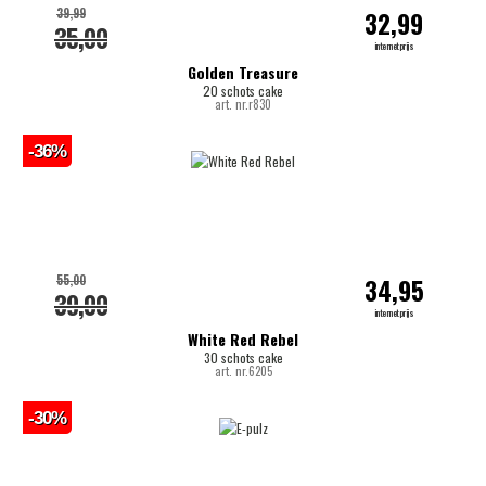
39,99
32,99
35,00
internetprijs
Golden Treasure
20 schots cake
art. nr.r830
-36%
55,00
34,95
39,00
internetprijs
White Red Rebel
30 schots cake
art. nr.6205
-30%