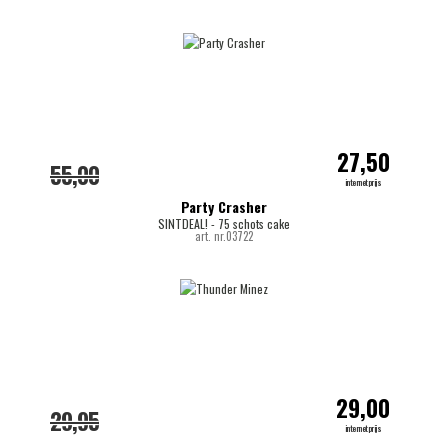
27,50
55,00
internetprijs
Party Crasher
SINTDEAL! - 75 schots cake
art. nr.03722
29,00
29,95
internetprijs