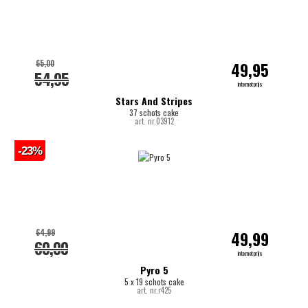
65,00
49,95
54,95
internetprijs
Stars And Stripes
37 schots cake
art. nr.03912
-23%
64,99
49,99
60,00
internetprijs
Pyro 5
5 x 19 schots cake
art. nr.r425