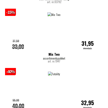
art. nr.03792
-15%
37,50
31,95
33,00
internetprijs
Mix Two
assortimentspakket
art. nr.1947
-40%
55,00
32,95
40,00
internetprijs