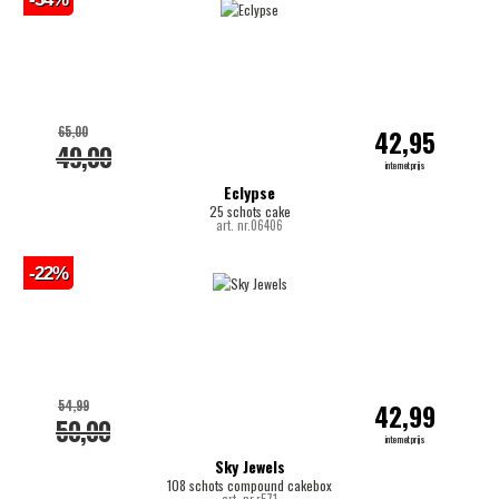
65,00
42,95
49,00
internetprijs
Eclypse
25 schots cake
art. nr.06406
-22%
54,99
42,99
50,00
internetprijs
Sky Jewels
108 schots compound cakebox