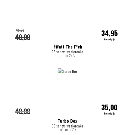
45,00
34,95
40,00
internetprijs
#Watt The F*ck
36 schots waaiercake
art. nr.2577
35,00
40,00
internetprijs
Turbo Box
35 schots waaiercake
art. nr.r7215