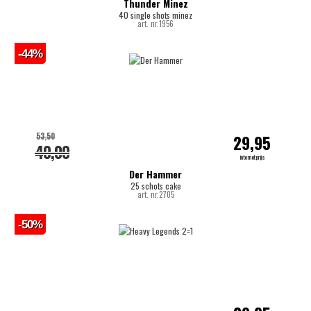
Thunder Minez
40 single shots minez
art. nr.1956
-44%
53,50
29,95
40,00
internetprijs
Der Hammer
25 schots cake
art. nr.2705
-50%