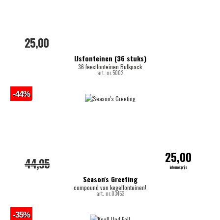
25,00
IJsfonteinen (36 stuks)
36 feestfonteinen Bulkpack
art. nr.5002
-44%
25,00
44,95
internetprijs
Season's Greeting
compound van kegelfonteinen!
art. nr.03453
-35%