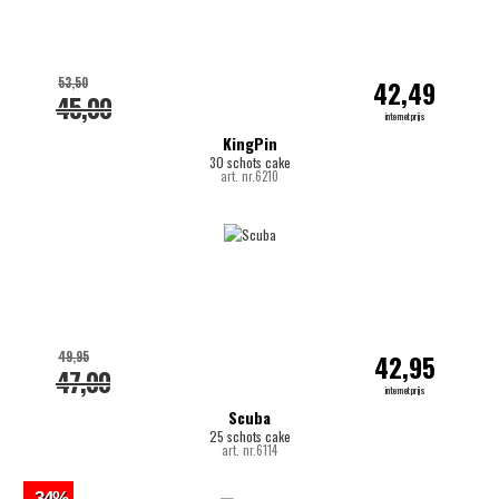
53,50
42,49
45,00
internetprijs
KingPin
30 schots cake
art. nr.6210
49,95
42,95
47,00
internetprijs
Scuba
25 schots cake
art. nr.6114
-34%