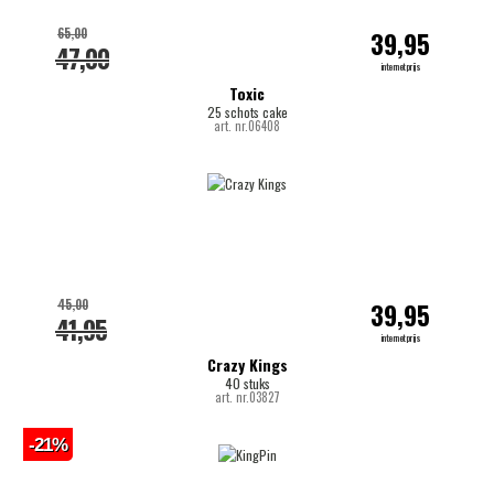
65,00
39,95
47,00
internetprijs
Toxic
25 schots cake
art. nr.06408
45,00
39,95
41,95
internetprijs
Crazy Kings
40 stuks
art. nr.03827
-21%