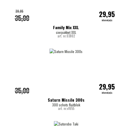
39,95
29,95
35,00
internetprijs
Family Mix XXL
sierpakket XXL
art. nr.03802
29,95
35,00
internetprijs
Saturn Missile 300s
300 schots fluitblok
art. nr.v1655