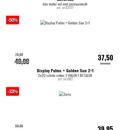
één meter vol met siervuurwerk!
art. nr.02727
-50%
75,00
37,50
40,00
internetprijs
Display Palms + Golden Sun 2=1
2x20 schots cakes 2 HALEN 1 BETALEN
art. nr.r582
-33%
59,95
39,95