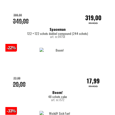
399,00
319,00
349,00
internetprijs
Spaceman
122 + 122 schots dubbel compound (244 schots)
art. nr.04758
-22%
22,99
17,99
20,00
internetprijs
Boom!
48 schots cake
art. nr.r572
-33%