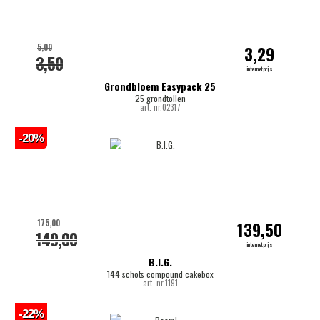
5,00
3,29
3,50
internetprijs
Grondbloem Easypack 25
25 grondtollen
art. nr.02317
-20%
175,00
139,50
149,00
internetprijs
B.I.G.
144 schots compound cakebox
art. nr.1191
-22%