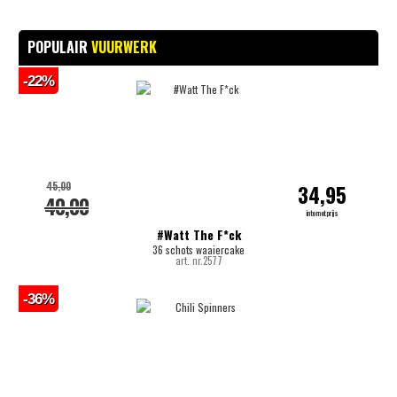
POPULAIR
VUURWERK
-22%
45,00
34,95
40,00
internetprijs
#Watt The F*ck
36 schots waaiercake
art. nr.2577
-36%