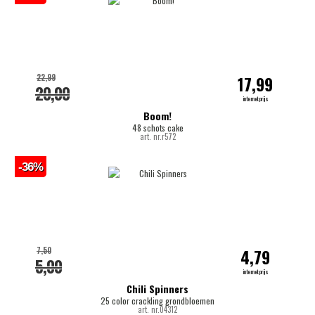
22,99
17,99
20,00
internetprijs
Boom!
48 schots cake
art. nr.r572
-36%
7,50
4,79
5,00
internetprijs
Chili Spinners
25 color crackling grondbloemen
art. nr.04312