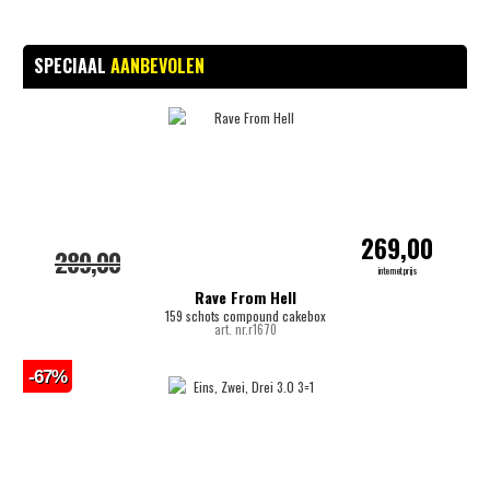
SPECIAAL
AANBEVOLEN
269,00
289,00
internetprijs
Rave From Hell
159 schots compound cakebox
art. nr.r1670
-67%