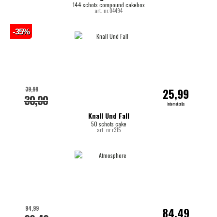
144 schots compound cakebox
art. nr.04494
-35%
39,99
25,99
30,00
internetprijs
Knall Und Fall
50 schots cake
art. nr.r315
94,99
84,49