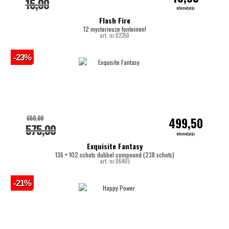
15,00
internetprijs
Flash Fire
12 mysterieuze fonteinen!
art. nr.02350
-23%
650,00
499,50
575,00
internetprijs
Exquisite Fantasy
136 + 102 schots dubbel compound (238 schots)
art. nr.06465
-21%