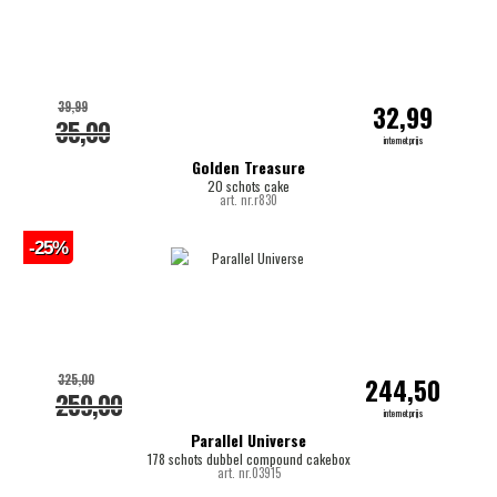
39,99
32,99
35,00
internetprijs
Golden Treasure
20 schots cake
art. nr.r830
-25%
325,00
244,50
259,00
internetprijs
Parallel Universe
178 schots dubbel compound cakebox
art. nr.03915