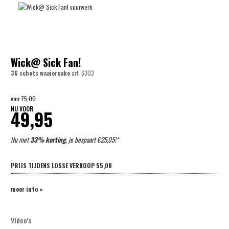
Wick@ Sick Fan!
36 schots waaiercake
art.
6303
van
75,00
NU VOOR
49,95
Nu met
33% korting
, je bespaart €25,05!*
PRIJS TIJDENS LOSSE VERKOOP
55,00
meer info »
Video's