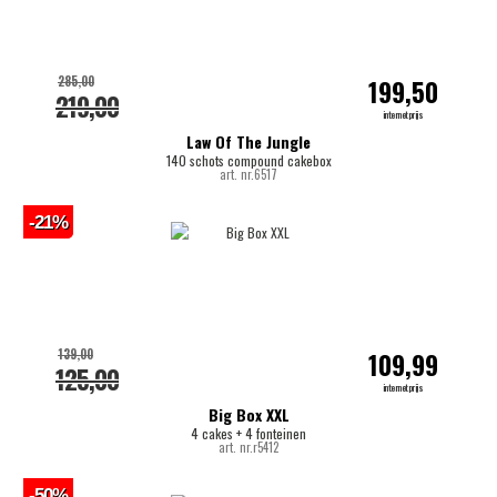
285,00
199,50
219,00
internetprijs
Law Of The Jungle
140 schots compound cakebox
art. nr.6517
-21%
139,00
109,99
125,00
internetprijs
Big Box XXL
4 cakes + 4 fonteinen
art. nr.r5412
-50%