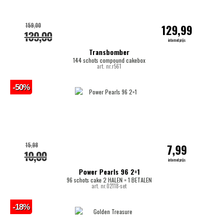
159,00
129,99
139,00
internetprijs
Transbomber
144 schots compound cakebox
art. nr.r561
-50%
15,98
7,99
10,00
internetprijs
Power Pearls 96 2=1
96 schots cake 2 HALEN = 1 BETALEN
art. nr.02118-set
-18%