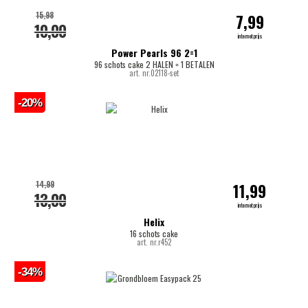
15,98
7,99
10,00
internetprijs
Power Pearls 96 2=1
96 schots cake 2 HALEN = 1 BETALEN
art. nr.02118-set
-20%
14,99
11,99
13,00
internetprijs
Helix
16 schots cake
art. nr.r452
-34%