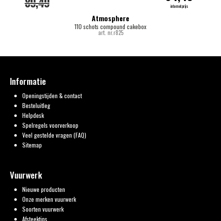
89,49
internetprijs
Atmosphere
110 schots compound cakebox
art. nr.r825
Informatie
Openingstijden & contact
Besteluitleg
Helpdesk
Spelregels voorverkoop
Veel gestelde vragen (FAQ)
Sitemap
Vuurwerk
Nieuwe producten
Onze merken vuurwerk
Soorten vuurwerk
Afsteektips