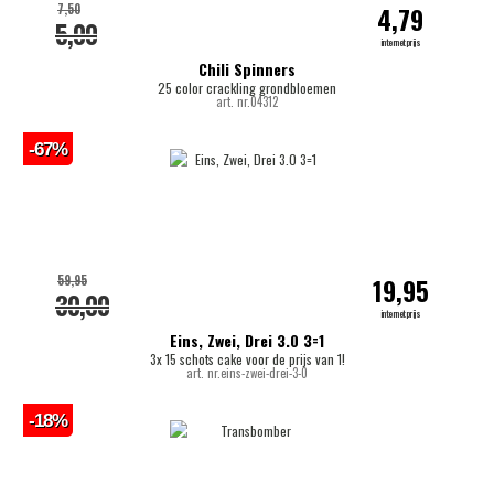
7,50
4,79
5,00
internetprijs
Chili Spinners
25 color crackling grondbloemen
art. nr.04312
-67%
59,95
19,95
30,00
internetprijs
Eins, Zwei, Drei 3.0 3=1
3x 15 schots cake voor de prijs van 1!
art. nr.eins-zwei-drei-3-0
-18%