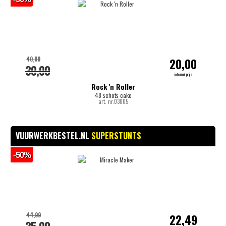
40,00
20,00
30,00
internetprijs
Rock 'n Roller
48 schots cake
art. nr.03005
VUURWERKBESTEL.NL
SUPERSTUNTS
-50%
44,99
22,49