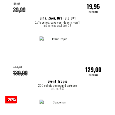
59,95
19,95
30,00
internetprijs
Eins, Zwei, Drei 3.0 3=1
3x 15 schots cake voor de prijs van 1!
art. nr.eins-zwei-drei-3-0
149,00
129,00
139,00
internetprijs
Event Tropic
200 schots compound cakebox
art. nr.r880
-20%