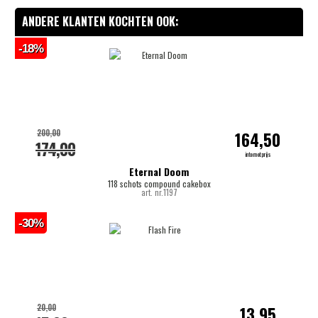
ANDERE KLANTEN KOCHTEN OOK:
-18%
200,00
164,50
174,00
internetprijs
Eternal Doom
118 schots compound cakebox
art. nr.1197
-30%
20,00
13,95