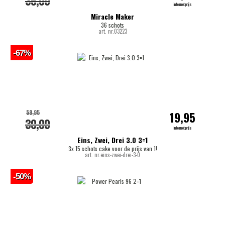
35,00
internetprijs
Miracle Maker
36 schots
art. nr.03223
-67%
59,95
19,95
30,00
internetprijs
Eins, Zwei, Drei 3.0 3=1
3x 15 schots cake voor de prijs van 1!
art. nr.eins-zwei-drei-3-0
-50%