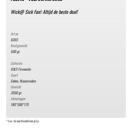
Wick@ Sick Fan!: Altijd de beste deal!
Art.nr.
6303
Kruitgewicht
500 gr.
Collectie
VOLT! Fireworks
Soort
Cakes
,
Waaiercakes
Gewicht
3500 gr.
Afmetingen
180*300*175
* t.o.v. de marktconforme prijs