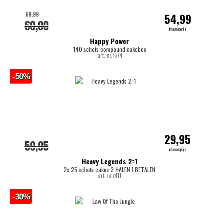
69,99
54,99
60,00
internetprijs
Happy Power
140 schots compound cakebox
art. nr.r574
-50%
29,95
59,95
internetprijs
Heavy Legends 2=1
2x 25 schots cakes 2 HALEN 1 BETALEN
art. nr.r411
-30%