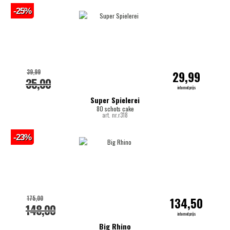
-25%
39,99
29,99
35,00
internetprijs
Super Spielerei
80 schots cake
art. nr.r318
-23%
175,00
134,50
148,00
internetprijs
Big Rhino