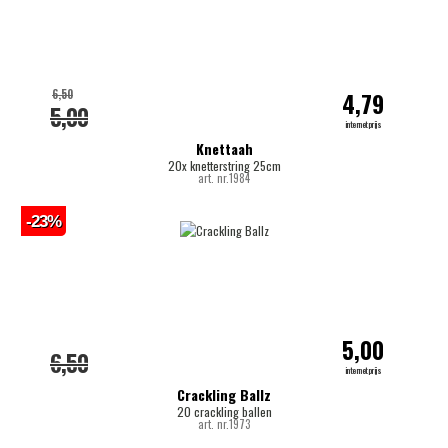
6,50
4,79
5,00
internetprijs
Knettaah
20x knetterstring 25cm
art. nr.1984
-23%
5,00
6,50
internetprijs
Crackling Ballz
20 crackling ballen
art. nr.1973