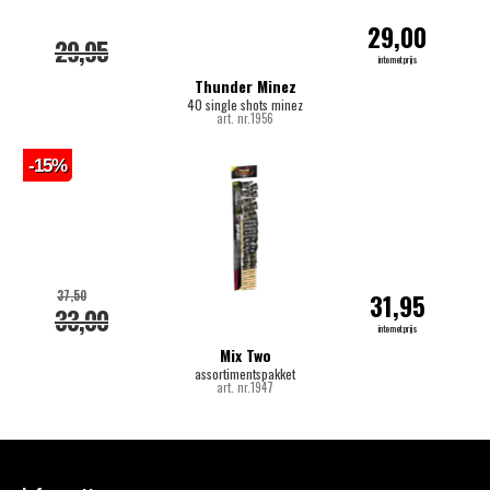
29,00
29,95
internetprijs
Thunder Minez
40 single shots minez
art. nr.1956
-15%
37,50
31,95
33,00
internetprijs
Mix Two
assortimentspakket
art. nr.1947