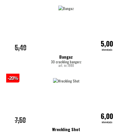
5,00
5,49
internetprijs
Bangaz
30 crackling bangerz
art. nr.1980
-20%
6,00
7,50
internetprijs
Wreckling Shot