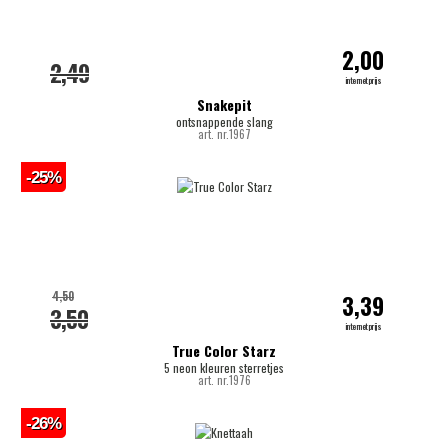
2,00
2,49
internetprijs
Snakepit
ontsnappende slang
art. nr.1967
-25%
4,50
3,39
3,50
internetprijs
True Color Starz
5 neon kleuren sterretjes
art. nr.1976
-26%