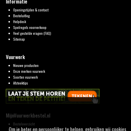
Informatie
Openingstijden & contact
Besteluitleg
Helpdesk
Spelregels voorverkoop
Veel gestelde vragen (FAQ)
Sitemap
Vuurwerk
Nieuwe producten
Onze merken vuurwerk
Soorten vuurwerk
Afsteektips
MijnVuurwerkbestel.nl
Besteloverzicht
Om je beter en persoonlijker te helpen, gebruiken wij cookies
Mijn gegevens wijzigen