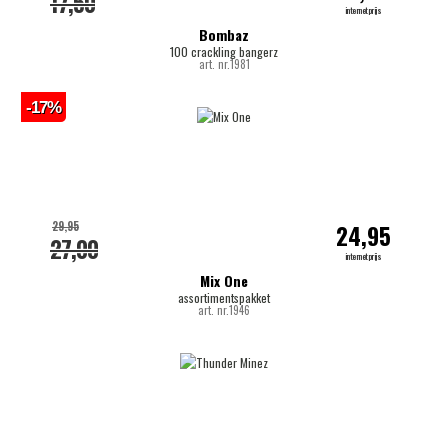
17,50
internetprijs
Bombaz
100 crackling bangerz
art. nr.1981
-17%
29,95
24,95
27,00
internetprijs
Mix One
assortimentspakket
art. nr.1946