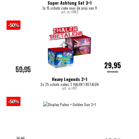
Super Achtung Set 3=1
3x 15 schots cake voor de prijs van 1!
art. nr.r1462
-50%
29,95
59,95
internetprijs
Heavy Legends 2=1
2x 25 schots cakes 2 HALEN 1 BETALEN
art. nr.r411
-50%
75,00