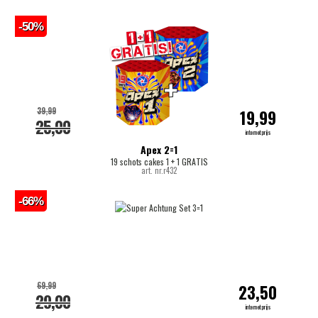
-50%
39,99
19,99
25,00
internetprijs
Apex 2=1
19 schots cakes 1 + 1 GRATIS
art. nr.r432
-66%
69,99
23,50
29,00
internetprijs