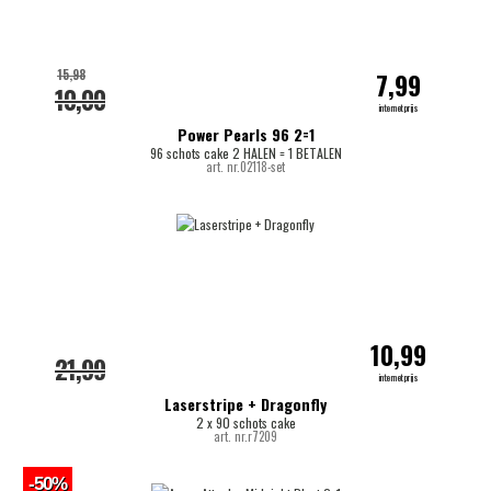
15,98
7,99
10,00
internetprijs
Power Pearls 96 2=1
96 schots cake 2 HALEN = 1 BETALEN
art. nr.02118-set
10,99
21,99
internetprijs
Laserstripe + Dragonfly
2 x 90 schots cake
art. nr.r7209
-50%