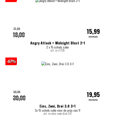
31,99
15,99
18,00
internetprijs
Angry Attack + Midnight Blast 2=1
2 x 15 schots cake
art. nr.r1726
-67%
59,95
19,95
30,00
internetprijs
Eins, Zwei, Drei 3.0 3=1
3x 15 schots cake voor de prijs van 1!
art. nr.eins-zwei-drei-3-0