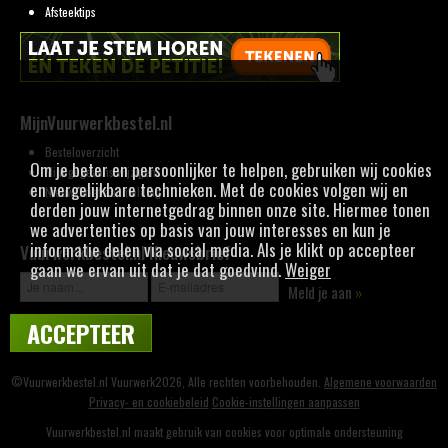
Afsteektips
MijnVuurwerkbestel.nl
Besteloverzicht
Om je beter en persoonlijker te helpen, gebruiken wij cookies
Mijn gegevens wijzigen
en vergelijkbare technieken. Met de cookies volgen wij en
Nieuwsbrief aanmelding
derden jouw internetgedrag binnen onze site. Hiermee tonen
we advertenties op basis van jouw interesses en kun je
informatie delen via social media. Als je klikt op accepteer
Vuurwerkbestel.nl Nieuwsbrief
gaan we ervan uit dat je dat goedvind.
Weiger
Meld je aan
»
ACCEPTEER
©Vuurwerkbestel.nl Vuurwerk2026, Alle rechten voorbehouden.
Algemene voorwaarden
Privacy- en cookiebeleid
Cookie-instellingen aanpassen
Vuurwerkbestel.nl maakt gebruik van cookies voor optimale ondersteuning