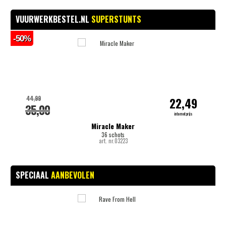
VUURWERKBESTEL.NL
SUPERSTUNTS
-50%
-
44,99
22,49
35,00
internetprijs
Miracle Maker
36 schots
art. nr.03223
SPECIAAL
AANBEVOLEN
-