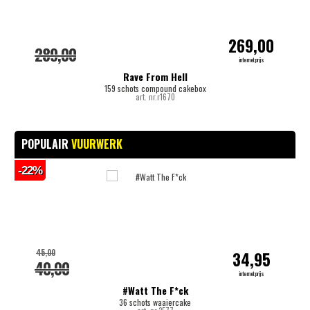
269,00
289,00
internetprijs
Rave From Hell
159 schots compound cakebox
art. nr.r1670
POPULAIR
VUURWERK
-22%
-
45,00
34,95
40,00
internetprijs
#Watt The F*ck
36 schots waaiercake