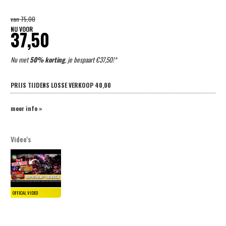
van
75,00
NU VOOR
37,50
Nu met
50% korting
, je bespaart €37,50!*
PRIJS TIJDENS LOSSE VERKOOP
40,00
meer info »
Video's