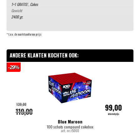
1+1 GRATIS!
,
Cakes
Gewicht
2400 gr.
* t.o.v. de marktconforme prijs
ANDERE KLANTEN KOCHTEN OOK:
-29%
-
139,00
99,00
119,00
internetprijs
Blue Maroon
100 schots compound cakebox
art. nr.r5060