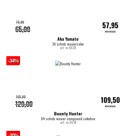
75,00
57,95
65,00
internetprijs
Aka Yamato
36 schots waaiercake
art. nr.6628
-34%
165,00
109,50
129,00
internetprijs
Bounty Hunter
84 schots waaier compound cakebox
art. nr.6634
-20%