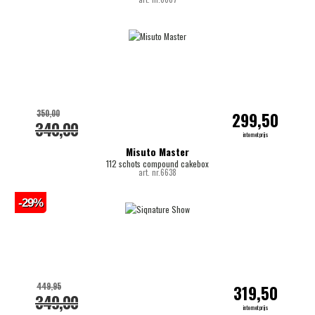
350,00
299,50
340,00
internetprijs
Misuto Master
112 schots compound cakebox
art. nr.6638
-29%
449,95
319,50
349,00
internetprijs