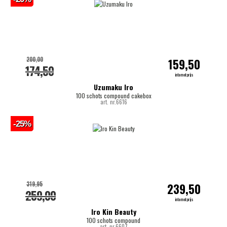
200,00
159,50
174,50
internetprijs
Uzumaku Iro
100 schots compound cakebox
art. nr.6616
-25%
319,95
239,50
259,00
internetprijs
Iro Kin Beauty
100 schots compound
art. nr.6607