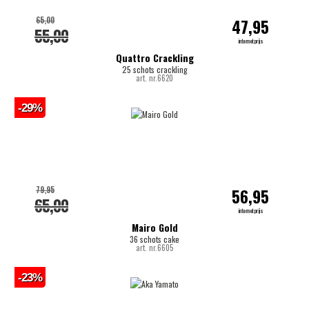
65,00
47,95
55,00
internetprijs
Quattro Crackling
25 schots crackling
art. nr.6620
-29%
79,95
56,95
65,00
internetprijs
Mairo Gold
36 schots cake
art. nr.6605
-23%