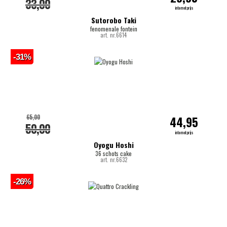
33,00
internetprijs
Sutorobo Taki
fenomenale fontein
art. nr.6614
-31%
65,00
44,95
50,00
internetprijs
Oyogu Hoshi
36 schots cake
art. nr.6632
-26%