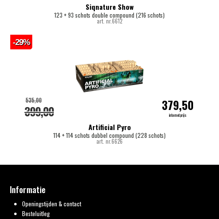
Siqnature Show
123 + 93 schots double compound (216 schots)
art. nr.6612
-29%
535,00
379,50
399,00
internetprijs
Artificial Pyro
114 + 114 schots dubbel compound (228 schots)
art. nr.6626
Informatie
Openingstijden & contact
Besteluitleg