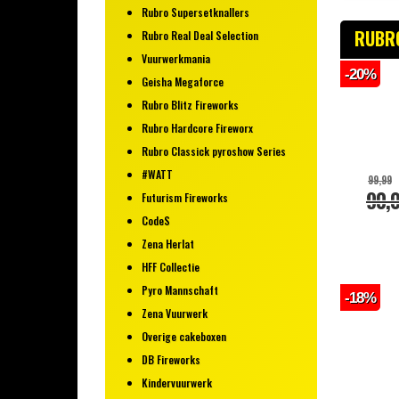
Grondvuurwerk
Rubro Supersetknallers
Fonteinen
RUBRO
Rubro Real Deal Selection
Assortiment pakketten
Vuurwerkmania
-20%
Overig vuurwerk
Geisha Megaforce
Veiligheidsartikelen
Rubro Blitz Fireworks
Categorie 1 vuurwerk
Rubro Hardcore Fireworx
Rubro Classick pyroshow Series
#WATT
99,99
90,
Futurism Fireworks
CodeS
Zena Herlat
HFF Collectie
Pyro Mannschaft
-18%
Zena Vuurwerk
Overige cakeboxen
DB Fireworks
Kindervuurwerk