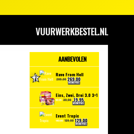
VUURWERKBESTEL.NL
AANBEVOLEN
Rave From Hell
269,00
289,00
INTERNETPRIJS
Eins, Zwei, Drei 3.0 3=1
19,95
30,00
59,95
INTERNETPRIJS
Event Tropic
129,00
139,00
149,00
INTERNETPRIJS