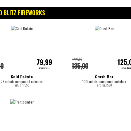
 BLITZ FIREWORKS
144,00
79,99
125,
00
135,00
internetprijs
internetpri
Gold Dakota
Crash Box
75 schots compound cakebox
100 schots compound cakebox
art. nr.r550
art. nr.r560