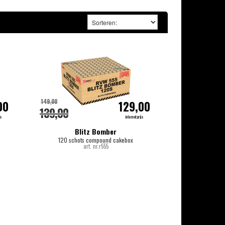
149,00
00
129,00
139,00
js
internetprijs
Blitz Bomber
120 schots compound cakebox
art. nr.r555