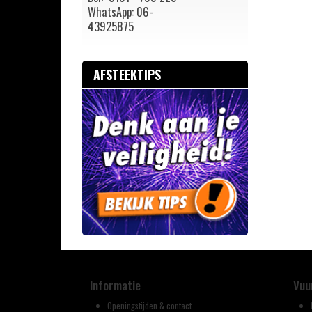
WhatsApp: 06-
43925875
AFSTEEKTIPS
Informatie
Vuu
Openingstijden & contact