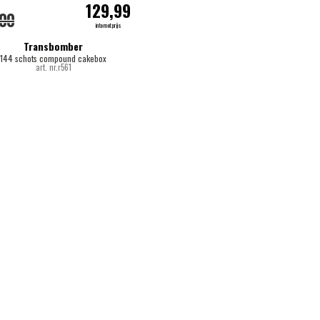
129,99
,00
internetprijs
Transbomber
144 schots compound cakebox
art. nr.r561