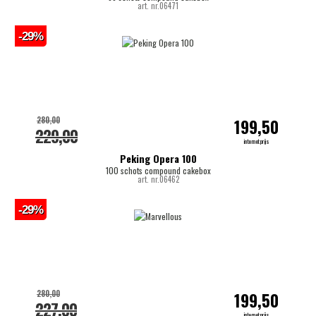
art. nr.06471
-29%
280,00
199,50
229,00
internetprijs
Peking Opera 100
100 schots compound cakebox
art. nr.06462
-29%
280,00
199,50
227,00
internetprijs