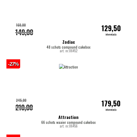
160,00
129,50
149,00
internetprijs
Zodiac
48 schots compound cakebox
art. nr.06452
-27%
245,00
179,50
210,00
internetprijs
Attraction
66 schots waaier compound cakebox
art. nr.06456