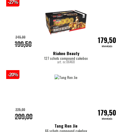
-27%
245,00
179,50
199,50
internetprijs
Riakeo Beauty
127 schots compound cakebox
art. nr.06468
-20%
225,00
179,50
209,00
internetprijs
Tang Ren Jie
66 schots compound cakebox