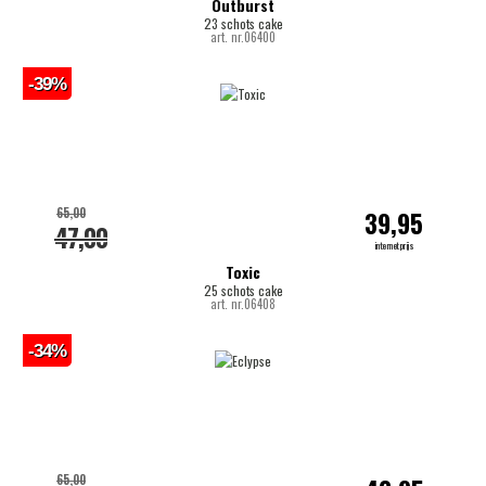
Outburst
23 schots cake
art. nr.06400
-39%
65,00
39,95
47,00
internetprijs
Toxic
25 schots cake
art. nr.06408
-34%
65,00