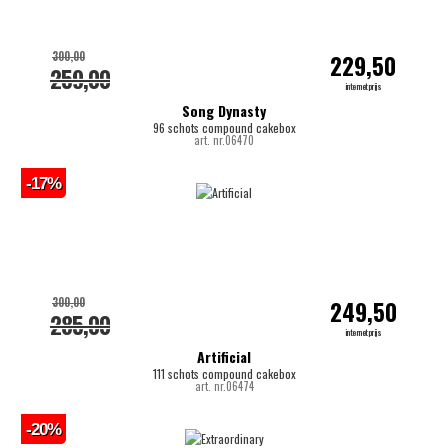
300,00
229,50
259,00
internetprijs
Song Dynasty
96 schots compound cakebox
art. nr.06470
-17%
300,00
249,50
285,00
internetprijs
Artificial
111 schots compound cakebox
art. nr.06474
-20%