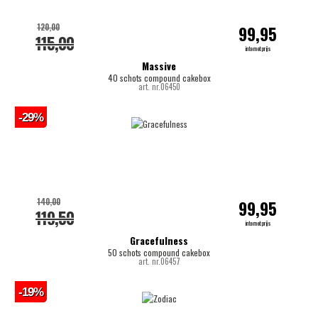
120,00
99,95
115,00
internetprijs
Massive
40 schots compound cakebox
art. nr.06450
-29%
140,00
99,95
119,50
internetprijs
Gracefulness
50 schots compound cakebox
art. nr.06457
-19%