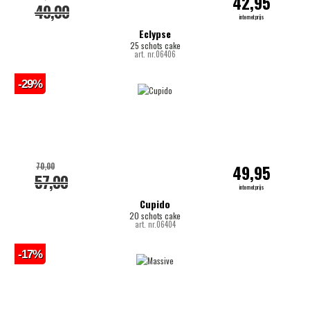
42,95
49,00
internetprijs
Eclypse
25 schots cake
art. nr.06406
-29%
70,00
49,95
57,00
internetprijs
Cupido
20 schots cake
art. nr.06404
-17%