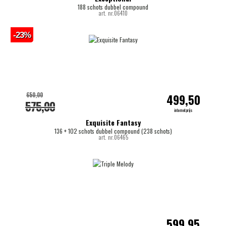
188 schots dubbel compound
art. nr.06410
-23%
650,00
499,50
575,00
internetprijs
Exquisite Fantasy
136 + 102 schots dubbel compound (238 schots)
art. nr.06465
599,95