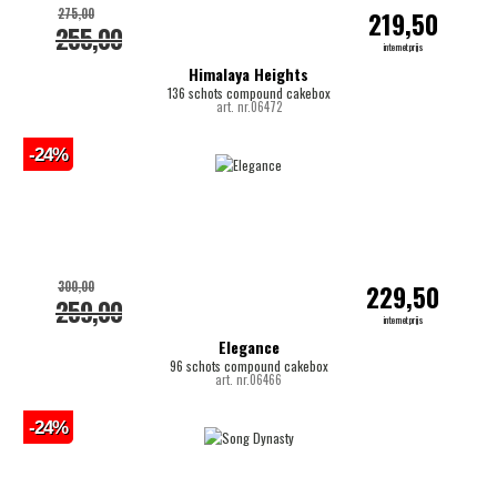
275,00
219,50
255,00
internetprijs
Himalaya Heights
136 schots compound cakebox
art. nr.06472
-24%
300,00
229,50
259,00
internetprijs
Elegance
96 schots compound cakebox
art. nr.06466
-24%