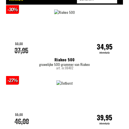
-30%
50,00
34,95
37,95
internetprijs
Riakeo 500
gruwelijke 500-grammer van Riakeo
art. nr.06402
-27%
55,00
39,95
46,00
internetprijs