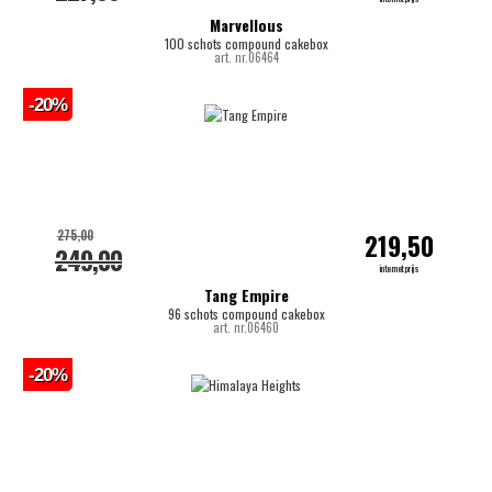
Marvellous
100 schots compound cakebox
art. nr.06464
-20%
275,00
219,50
249,00
internetprijs
Tang Empire
96 schots compound cakebox
art. nr.06460
-20%