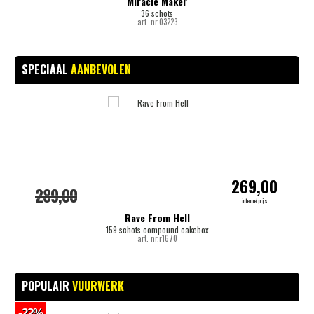
Miracle Maker
36 schots
art. nr.03223
SPECIAAL
AANBEVOLEN
-
269,00
289,00
internetprijs
Rave From Hell
159 schots compound cakebox
art. nr.r1670
POPULAIR
VUURWERK
-22%
-