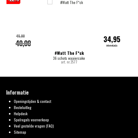
45,00
34,95
40,00
internetprijs
#Watt The F*ck
36 schots waaiercake
art. nr.2577
Informatie
Openingstijden & contact
Besteluitleg
Helpdesk
Spelregels voorverkoop
Veel gestelde vragen (FAQ)
Sitemap