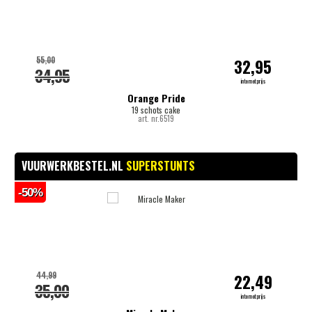
55,00
32,95
34,95
internetprijs
Orange Pride
19 schots cake
art. nr.6519
VUURWERKBESTEL.NL
SUPERSTUNTS
-50%
-
44,99
22,49
35,00
internetprijs