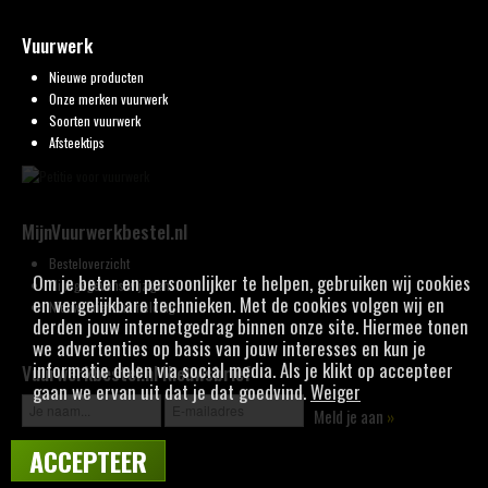
Vuurwerk
Nieuwe producten
Onze merken vuurwerk
Soorten vuurwerk
Afsteektips
MijnVuurwerkbestel.nl
Besteloverzicht
Om je beter en persoonlijker te helpen, gebruiken wij cookies
Mijn gegevens wijzigen
en vergelijkbare technieken. Met de cookies volgen wij en
Nieuwsbrief aanmelding
derden jouw internetgedrag binnen onze site. Hiermee tonen
we advertenties op basis van jouw interesses en kun je
informatie delen via social media. Als je klikt op accepteer
Vuurwerkbestel.nl Nieuwsbrief
gaan we ervan uit dat je dat goedvind.
Weiger
Meld je aan
»
ACCEPTEER