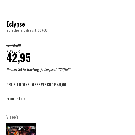
Eclypse
25 schots cake
art.
06406
van
65,00
NU VOOR
42,95
Nu met
34% korting
, je bespaart €22,05!*
PRIJS TIJDENS LOSSE VERKOOP
49,00
meer info »
Video's