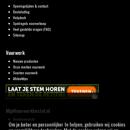
Openingstijden & contact
Besteluitleg
Helpdesk
Spelregels voorverkoop
Veel gestelde vragen (FAQ)
Sitemap
Vuurwerk
Nieuwe producten
Onze merken vuurwerk
Soorten vuurwerk
Afsteektips
MijnVuurwerkbestel.nl
Besteloverzicht
Om je beter en persoonlijker te helpen, gebruiken wij cookies
Mijn gegevens wijzigen