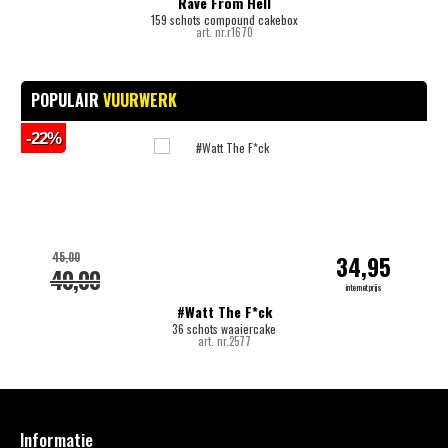
Rave From Hell
159 schots compound cakebox
art. nr.r1670
POPULAIR
VUURWERK
-22%
-
45,00
34,95
40,00
internetprijs
#Watt The F*ck
36 schots waaiercake
art. nr.2577
Informatie