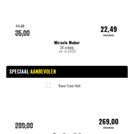
44,99
22,49
35,00
internetprijs
Miracle Maker
36 schots
art. nr.03223
SPECIAAL
AANBEVOLEN
-
269,00
289,00
internetprijs