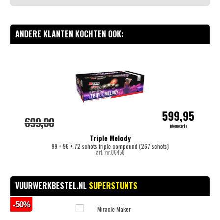
ANDERE KLANTEN KOCHTEN OOK:
-
599,95
699,00
internetprijs
Triple Melody
99 + 96 + 72 schots triple compound (267 schots)
art. nr.06458
VUURWERKBESTEL.NL
SUPERSTUNTS
-50%
-