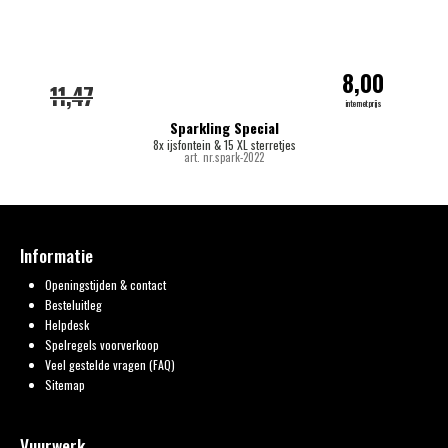
8,00
11,47
internetprijs
Sparkling Special
8x ijsfontein & 15 XL sterretjes
art. nr.spark-2022
Informatie
Openingstijden & contact
Besteluitleg
Helpdesk
Spelregels voorverkoop
Veel gestelde vragen (FAQ)
Sitemap
Vuurwerk