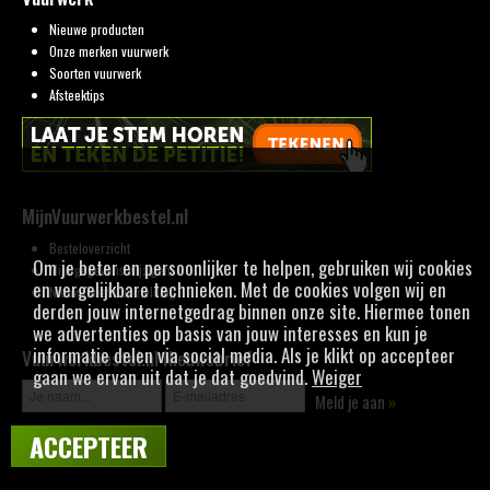
Nieuwe producten
Onze merken vuurwerk
Soorten vuurwerk
Afsteektips
MijnVuurwerkbestel.nl
Besteloverzicht
Om je beter en persoonlijker te helpen, gebruiken wij cookies
Mijn gegevens wijzigen
en vergelijkbare technieken. Met de cookies volgen wij en
Nieuwsbrief aanmelding
derden jouw internetgedrag binnen onze site. Hiermee tonen
we advertenties op basis van jouw interesses en kun je
informatie delen via social media. Als je klikt op accepteer
Vuurwerkbestel.nl Nieuwsbrief
gaan we ervan uit dat je dat goedvind.
Weiger
Meld je aan
»
ACCEPTEER