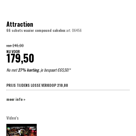
Attraction
66 schots waaier compound cakebox
art.
06456
van
245,00
NU VOOR
179,50
Nu met
27% korting
, je bespaart €65,50!*
PRIJS TIJDENS LOSSE VERKOOP
210,00
meer info »
Video's