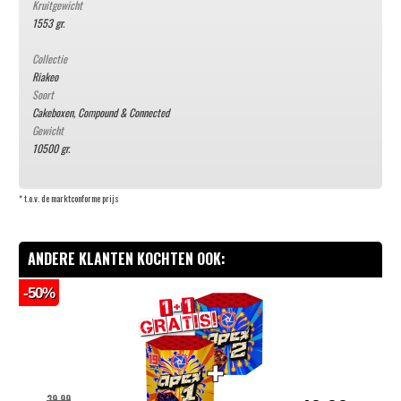
Kruitgewicht
1553 gr.
Collectie
Riakeo
Soort
Cakeboxen, Compound & Connected
Gewicht
10500 gr.
* t.o.v. de marktconforme prijs
ANDERE KLANTEN KOCHTEN OOK:
-50%
-
39,99