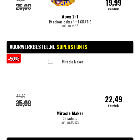
19,99
25,00
internetprijs
Apex 2=1
19 schots cakes 1 + 1 GRATIS
art. nr.r432
VUURWERKBESTEL.NL
SUPERSTUNTS
-50%
-
44,99
22,49
35,00
internetprijs
Miracle Maker
36 schots
art. nr.03223