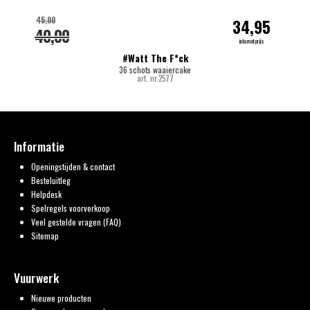
45,00
34,95
40,00
internetprijs
#Watt The F*ck
36 schots waaiercake
art. nr.2577
Informatie
Openingstijden & contact
Besteluitleg
Helpdesk
Spelregels voorverkoop
Veel gestelde vragen (FAQ)
Sitemap
Vuurwerk
Nieuwe producten