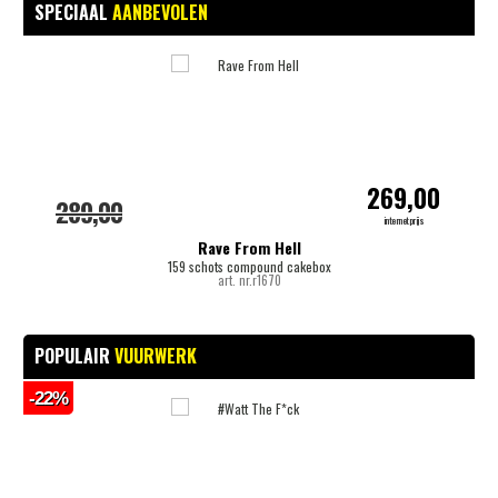
SPECIAAL
AANBEVOLEN
-
269,00
289,00
internetprijs
Rave From Hell
159 schots compound cakebox
art. nr.r1670
POPULAIR
VUURWERK
-22%
-