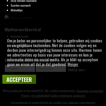
Onze merken vuurwerk
Soorten vuurwerk
Afsteektips
MijnVuurwerkbestel.nl
Besteloverzicht
Om je beter en persoonlijker te helpen, gebruiken wij cookies
Mijn gegevens wijzigen
en vergelijkbare technieken. Met de cookies volgen wij en
Nieuwsbrief aanmelding
derden jouw internetgedrag binnen onze site. Hiermee tonen
we advertenties op basis van jouw interesses en kun je
informatie delen via social media. Als je klikt op accepteer
Vuurwerkbestel.nl Nieuwsbrief
gaan we ervan uit dat je dat goedvind.
Weiger
Meld je aan
»
ACCEPTEER
©Vuurwerkbestel.nl Vuurwerk2026, Alle rechten voorbehouden.
Algemene voorwaarden
Privacy- en cookiebeleid
Cookie-instellingen aanpassen
Vuurwerkbestel.nl maakt gebruik van cookies voor optimale ondersteuning