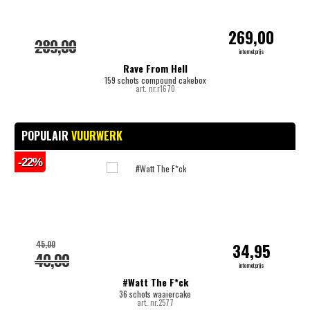
269,00
289,00
internetprijs
Rave From Hell
159 schots compound cakebox
art. nr.r1670
POPULAIR
VUURWERK
-22%
-
45,00
34,95
40,00
internetprijs
#Watt The F*ck
36 schots waaiercake
art. nr.2577