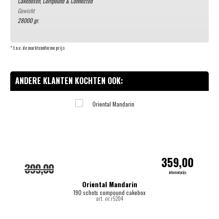
Cakeboxen, Compound & Connected
Gewicht
28000 gr.
* t.o.v. de marktconforme prijs
ANDERE KLANTEN KOCHTEN OOK:
-
359,00
399,00
internetprijs
Oriental Mandarin
190 schots compound cakebox
art. nr.r5204