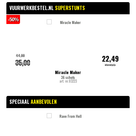
VUURWERKBESTEL.NL
SUPERSTUNTS
-50%
-
44,99
22,49
35,00
internetprijs
Miracle Maker
36 schots
art. nr.03223
SPECIAAL
AANBEVOLEN
-