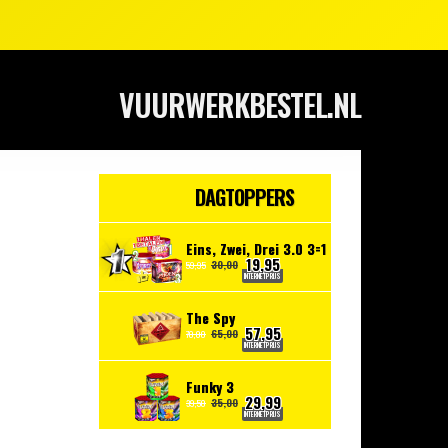
VUURWERKBESTEL.NL
DAGTOPPERS
Eins, Zwei, Drei 3.0 3=1
19,95
30,00
59,95
INTERNETPRIJS
The Spy
57,95
65,00
70,00
INTERNETPRIJS
Funky 3
29,99
35,00
39,50
INTERNETPRIJS