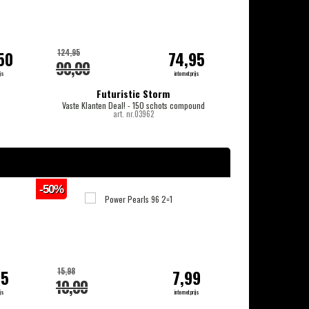
124,95
140,00
50
74,95
90,00
119,50
js
internetprijs
Futuristic Storm
G
Vaste Klanten Deal! - 150 schots compound
50 scho
art. nr.03962
-50%
-20%
15,98
14,99
95
7,99
10,00
13,00
js
internetprijs