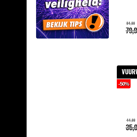
Veiligheidsartikelen
Combi Deals
84,99
79,
VUUR
-50%
44,99
35,