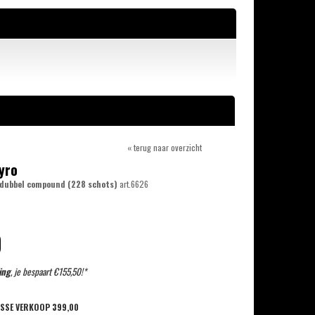
« terug naar overzicht
Pyro
 dubbel compound (228 schots)
art.6626
0
ing
, je bespaart €155,50!*
OSSE VERKOOP
399,00