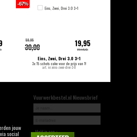
-67%
-18%
59,95
159,00
9
19,95
30,00
139,00
js
internetprijs
Eins, Zwei, Drei 3.0 3=1
T
3x 15 schots cake voor de prijs van 1!
144 scho
art. nr.eins-zwei-drei-3-0
Vuurwerkbestel.nl Nieuwsbrief
derden jouw
Meld je aan
»
via social