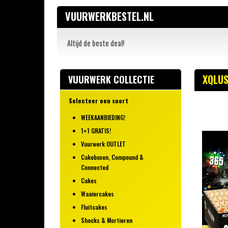
VUURWERKBESTEL.NL
Altijd de beste deal!
XQLUS
VUURWERK COLLECTIE
Selecteer een soort
WEEKAANBIEDING!
1+1 GRATIS!
Vuurwerk OUTLET
Cakeboxen, Compound &
Connected
Cakes
Waaiercakes
Fluitcakes
Shocks & Mortieren