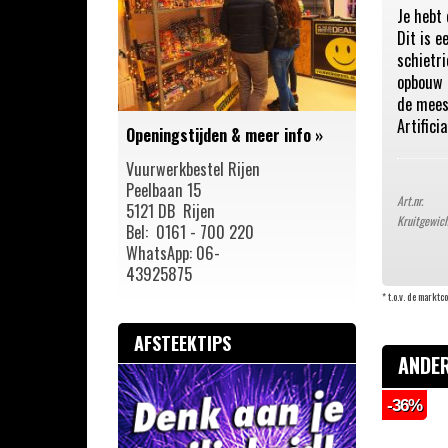
Je hebt 
Vuurwerkmania
Dit is 
Geisha Megaforce
schietr
Rubro Blitz Fireworks
opbouw i
Rubro Hardcore Fireworx
de meest
Artifici
Rubro Classick pyroshow Series
Openingstijden & meer info
»
#WATT
Vuurwerkbestel Rijen
Futurism Fireworks
Peelbaan 15
Art.nr.
CodeS
5121 DB Rijen
Kruitgewic
Zena Herlat
Bel: 0161 - 700 220
WhatsApp: 06-
HFF Collectie
43925875
Pyro Mannschaft
* t.o.v. de marktc
Zena Vuurwerk
Overige cakeboxen
AFSTEEKTIPS
DB Fireworks
ANDER
Kindervuurwerk
-36%
Sierassortimenten
Overig siervuurwerk