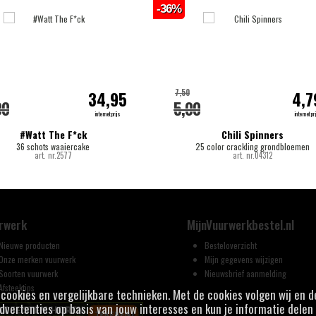
-36%
7,50
34,95
4,7
00
5,00
internetprijs
internetpri
#Watt The F*ck
Chili Spinners
36 schots waaiercake
25 color crackling grondbloemen
art. nr.2577
art. nr.04312
rwerk
MijnVuurwerkbestel.nl
Nieuwe producten
Besteloverzicht
Onze merken vuurwerk
Mijn gegevens wijzigen
Soorten vuurwerk
Nieuwsbrief aanmelding
Afsteektips
j cookies en vergelijkbare technieken. Met de cookies volgen wij en 
vertenties op basis van jouw interesses en kun je informatie delen 