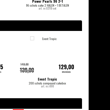
Power Pearls 96 2=1
96 schots cake 2 HALEN = 1 BETALEN
1
art. nr.02118-set
-20%
149,00
399,00
95
129,00
139,00
349,00
js
internetprijs
Event Tropic
200 schots compound cakebox
122 + 122 schots 
art. nr.r880