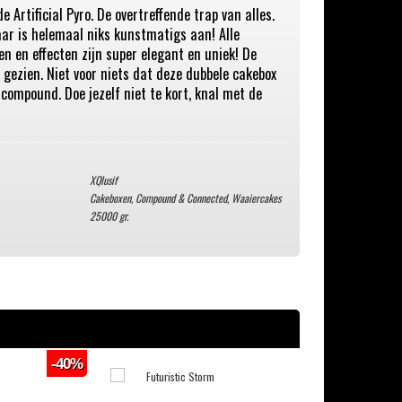
 Artificial Pyro. De overtreffende trap van alles.
aar is helemaal niks kunstmatigs aan! Alle
n en effecten zijn super elegant en uniek! De
t gezien. Niet voor niets dat deze dubbele cakebox
 compound. Doe jezelf niet te kort, knal met de
XQlusif
Cakeboxen, Compound & Connected
,
Waaiercakes
25000 gr.
-40%
-29%