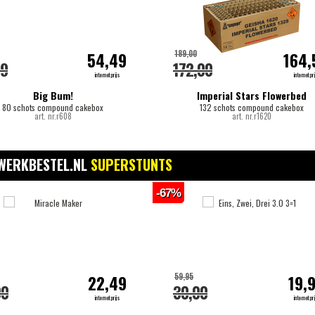
189,00
54,49
164,
99
172,00
internetprijs
internetpri
Big Bum!
Imperial Stars Flowerbed
80 schots compound cakebox
132 schots compound cakebox
art. nr.r608
art. nr.r1620
WERKBESTEL.NL
SUPERSTUNTS
-67%
59,95
22,49
19,
00
30,00
internetprijs
internetpri