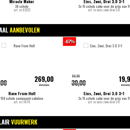
Miracle Maker
Eins, Zwei, Drei 3.0 3=1
36 schots
3x 15 schots cake voor de prijs van 1!
art. nr.03223
art. nr.eins-zwei-drei-3-0
IAAL
AANBEVOLEN
-67%
59,95
269,00
19,
,00
30,00
internetprijs
internetpri
Rave From Hell
Eins, Zwei, Drei 3.0 3=1
159 schots compound cakebox
3x 15 schots cake voor de prijs van 1!
art. nr.r1670
art. nr.eins-zwei-drei-3-0
LAIR
VUURWERK