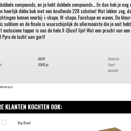
dubbele compounds, en je hebt dubbele compounds... En dan heb je nog de
een heerlijk dikke bak met een knallende 228 schoten! Wat lekker zeg, d
ichtingen komen voorbij: i-shape, W-shape, Fanshape en waves. De kleure
s subliem en de finale is waarschijnlijk de allermooiste die je ooit heb
 exclusieve topper is van de hele X-Qlusif lijn! Wat een pracht van een
al Pyro de lucht aan gort!
6626
Collectie
ht
3000 gr.
Soort
Gewicht
onforme prijs
E KLANTEN KOCHTEN OOK: