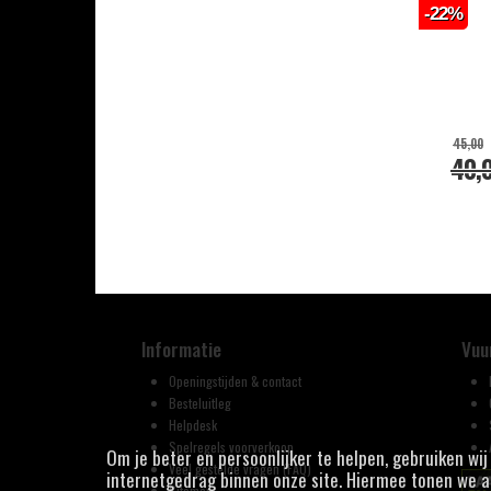
-22%
45,00
40,
Informatie
Vuu
Openingstijden & contact
Besteluitleg
Helpdesk
Spelregels voorverkoop
Om je beter en persoonlijker te helpen, gebruiken wi
Veel gestelde vragen (FAQ)
internetgedrag binnen onze site. Hiermee tonen we ad
Sitemap