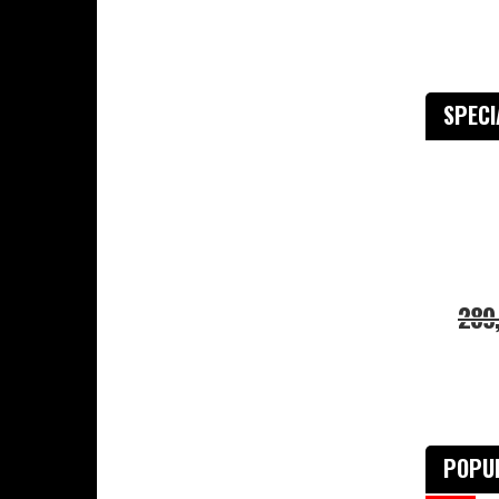
SPEC
289
POPU