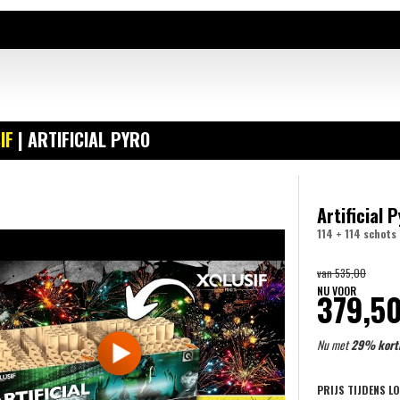
IF
| ARTIFICIAL PYRO
Artificial 
114 + 114 schots
van
535,00
NU VOOR
379,5
Nu met
29% kort
PRIJS TIJDENS L