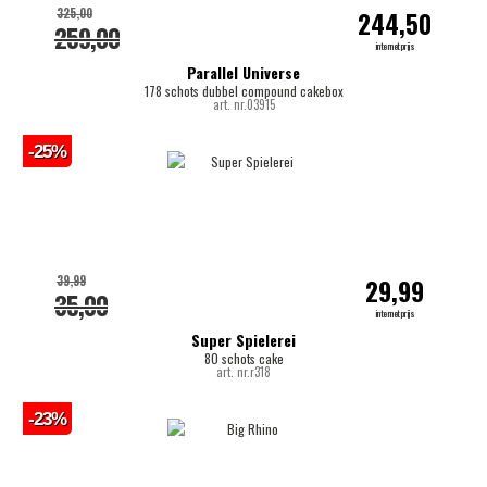
325,00
244,50
259,00
internetprijs
Parallel Universe
178 schots dubbel compound cakebox
art. nr.03915
-25%
39,99
29,99
35,00
internetprijs
Super Spielerei
80 schots cake
art. nr.r318
-23%