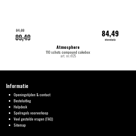
94,99
84,49
89,49
internetprijs
Atmosphere
110 schots compound cakebox
art. nr.r825
Informatie
Openingstijden & contact
Besteluitleg
Helpdesk
Spelregels voorverkoop
Veel gestelde vragen (FAQ)
Sitemap