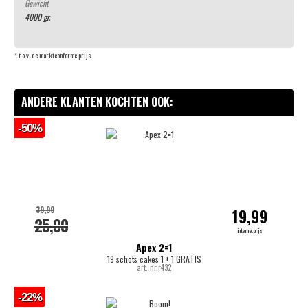
Gewicht
4000 gr.
* t.o.v. de marktconforme prijs
ANDERE KLANTEN KOCHTEN OOK:
-50%
39,99
19,99
25,00
internetprijs
Apex 2=1
19 schots cakes 1 + 1 GRATIS
art. nr.r432
-22%