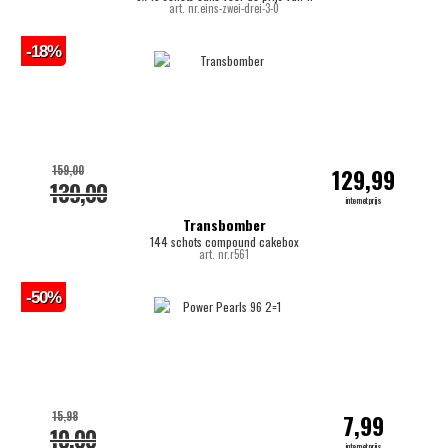
art. nr.eins-zwei-drei-3-0
-18%
159,00
129,99
139,00
internetprijs
Transbomber
144 schots compound cakebox
art. nr.r561
-50%
15,98
7,99
10,00
internetprijs