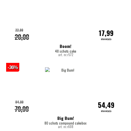
22,99
17,99
20,00
internetprijs
Boom!
48 schots cake
art. nr.r572
-36%
84,99
54,49
79,99
internetprijs
Big Bum!
80 schots compound cakebox
art. nr.r608