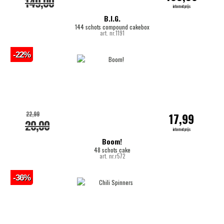
149,00
internetprijs
B.I.G.
144 schots compound cakebox
art. nr.1191
-22%
22,99
17,99
20,00
internetprijs
Boom!
48 schots cake
art. nr.r572
-36%