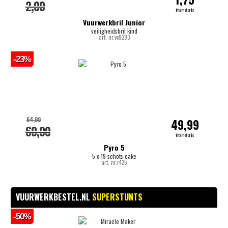
2,00
internetprijs
Vuurwerkbril Junior
veiligheidsbril kind
art. nr.vc9283
-23%
64,99
49,99
60,00
internetprijs
Pyro 5
5 x 19 schots cake
art. nr.r425
VUURWERKBESTEL.NL
SUPERSTUNTS
-50%