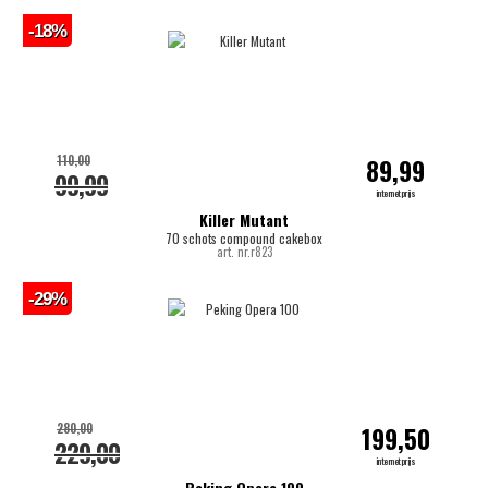
-18%
110,00
89,99
99,99
internetprijs
Killer Mutant
70 schots compound cakebox
art. nr.r823
-29%
280,00
199,50
229,00
internetprijs
Peking Opera 100