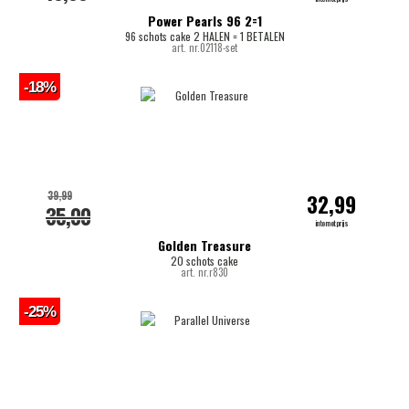
Power Pearls 96 2=1
96 schots cake 2 HALEN = 1 BETALEN
art. nr.02118-set
-18%
39,99
32,99
35,00
internetprijs
Golden Treasure
20 schots cake
art. nr.r830
-25%