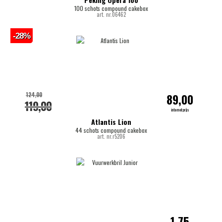
100 schots compound cakebox
art. nr.06462
-28%
124,00
89,00
119,00
internetprijs
Atlantis Lion
44 schots compound cakebox
art. nr.r5206
1,75