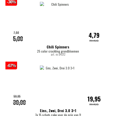
-36%
7,50
4,79
5,00
internetprijs
Chili Spinners
25 color crackling grondbloemen
art. nr.04312
-67%
59,95
19,95
30,00
internetprijs
Eins, Zwei, Drei 3.0 3=1
3x 15 schots cake voor de prijs van 1!