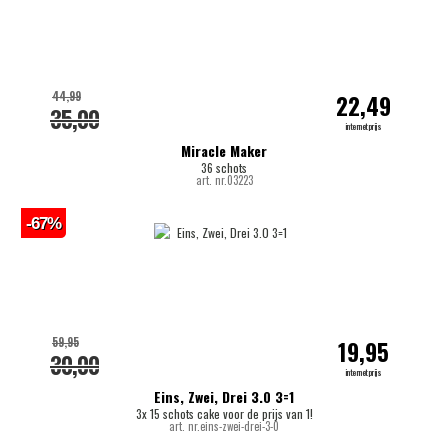
44,99
22,49
35,00
internetprijs
Miracle Maker
36 schots
art. nr.03223
-67%
59,95
19,95
30,00
internetprijs
Eins, Zwei, Drei 3.0 3=1
3x 15 schots cake voor de prijs van 1!
art. nr.eins-zwei-drei-3-0