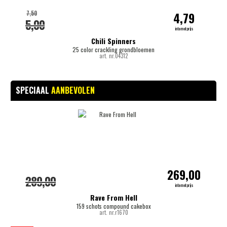
7,50
4,79
5,00
internetprijs
Chili Spinners
25 color crackling grondbloemen
art. nr.04312
SPECIAAL
AANBEVOLEN
269,00
289,00
internetprijs
Rave From Hell
159 schots compound cakebox
art. nr.r1670