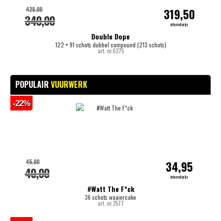
425,00
319,50
340,00
internetprijs
Double Dope
122 + 91 schots dubbel compound (213 schots)
art. nr.6275
POPULAIR
VUURWERK
-22%
45,00
34,95
40,00
internetprijs
#Watt The F*ck
36 schots waaiercake
art. nr.2577