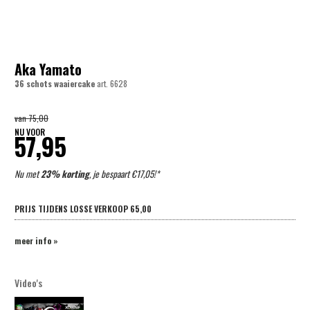
Aka Yamato
36 schots waaiercake
art.
6628
van
75,00
NU VOOR
57,95
Nu met
23% korting
, je bespaart €17,05!*
PRIJS TIJDENS LOSSE VERKOOP
65,00
meer info »
Video's