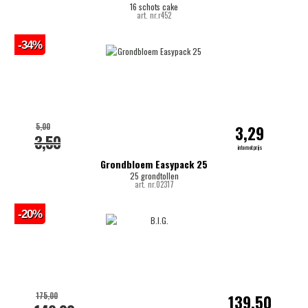
16 schots cake
art. nr.r452
-34%
5,00
3,29
3,50
internetprijs
Grondbloem Easypack 25
25 grondtollen
art. nr.02317
-20%
175,00
139,50