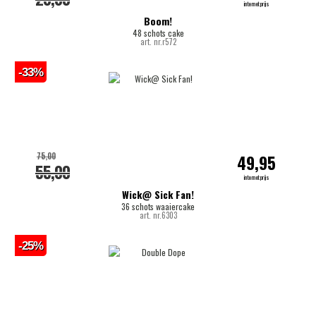
internetprijs
Boom!
48 schots cake
art. nr.r572
-33%
75,00
49,95
55,00
internetprijs
Wick@ Sick Fan!
36 schots waaiercake
art. nr.6303
-25%