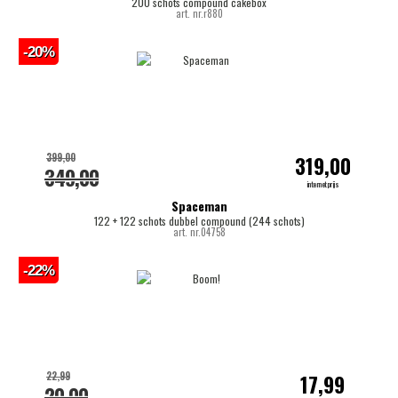
200 schots compound cakebox
art. nr.r880
-20%
399,00
319,00
349,00
internetprijs
Spaceman
122 + 122 schots dubbel compound (244 schots)
art. nr.04758
-22%
22,99
17,99
20,00