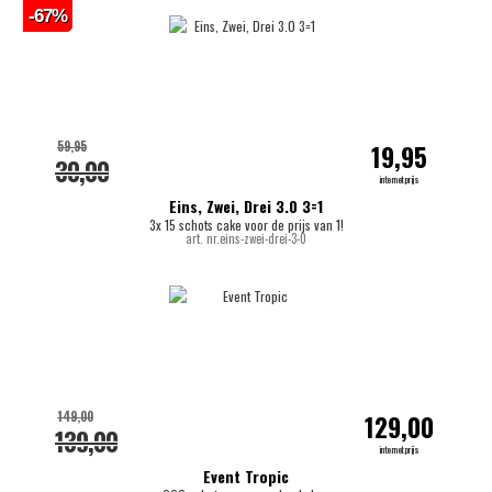
-67%
59,95
19,95
30,00
internetprijs
Eins, Zwei, Drei 3.0 3=1
3x 15 schots cake voor de prijs van 1!
art. nr.eins-zwei-drei-3-0
149,00
129,00
139,00
internetprijs
Event Tropic