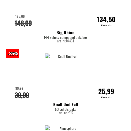
175,00
134,50
148,00
internetprijs
Big Rhino
144 schots compound cakebox
art. nr.04494
-35%
39,99
25,99
30,00
internetprijs
Knall Und Fall
50 schots cake
art. nr.r315