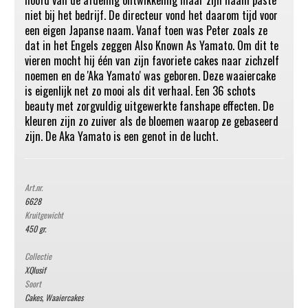
hoofd van de afdeling ontwikkeling maar zijn naam paste
niet bij het bedrijf. De directeur vond het daarom tijd voor
een eigen Japanse naam. Vanaf toen was Peter zoals ze
dat in het Engels zeggen Also Known As Yamato. Om dit te
vieren mocht hij één van zijn favoriete cakes naar zichzelf
noemen en de 'Aka Yamato' was geboren. Deze waaiercake
is eigenlijk net zo mooi als dit verhaal. Een 36 schots
beauty met zorgvuldig uitgewerkte fanshape effecten. De
kleuren zijn zo zuiver als de bloemen waarop ze gebaseerd
zijn. De Aka Yamato is een genot in de lucht.
Art.nr.
6628
Kruitgewicht
450 gr.
Collectie
XQlusif
Soort
Cakes
,
Waaiercakes