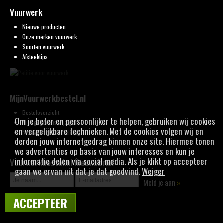
Vuurwerk
Nieuwe producten
Onze merken vuurwerk
Soorten vuurwerk
Afsteektips
MijnVuurwerkbestel.nl
Besteloverzicht
Om je beter en persoonlijker te helpen, gebruiken wij cookies
Mijn gegevens wijzigen
en vergelijkbare technieken. Met de cookies volgen wij en
Nieuwsbrief aanmelding
derden jouw internetgedrag binnen onze site. Hiermee tonen
we advertenties op basis van jouw interesses en kun je
informatie delen via social media. Als je klikt op accepteer
Vuurwerkbestel.nl Nieuwsbrief
gaan we ervan uit dat je dat goedvind.
Weiger
Meld je aan
»
ACCEPTEER