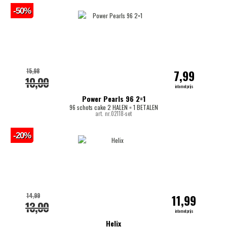
-50%
15,98
7,99
10,00
internetprijs
Power Pearls 96 2=1
96 schots cake 2 HALEN = 1 BETALEN
art. nr.02118-set
-20%
14,99
11,99
13,00
internetprijs
Helix