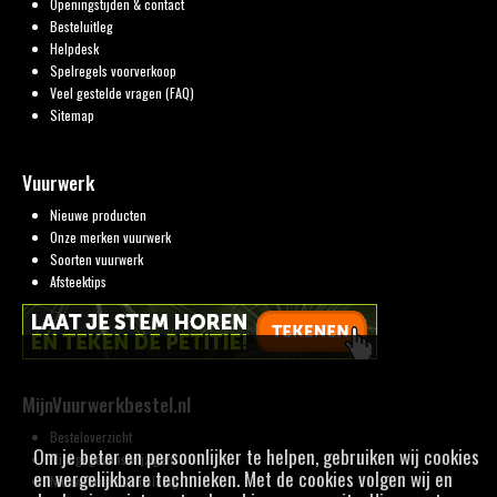
Openingstijden & contact
Besteluitleg
Helpdesk
Spelregels voorverkoop
Veel gestelde vragen (FAQ)
Sitemap
Vuurwerk
Nieuwe producten
Onze merken vuurwerk
Soorten vuurwerk
Afsteektips
MijnVuurwerkbestel.nl
Besteloverzicht
Om je beter en persoonlijker te helpen, gebruiken wij cookies
Mijn gegevens wijzigen
en vergelijkbare technieken. Met de cookies volgen wij en
Nieuwsbrief aanmelding