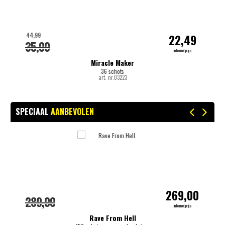
44,99
22,49
35,00
internetprijs
Miracle Maker
36 schots
art. nr.03223
SPECIAAL
AANBEVOLEN
-
269,00
289,00
internetprijs
Rave From Hell