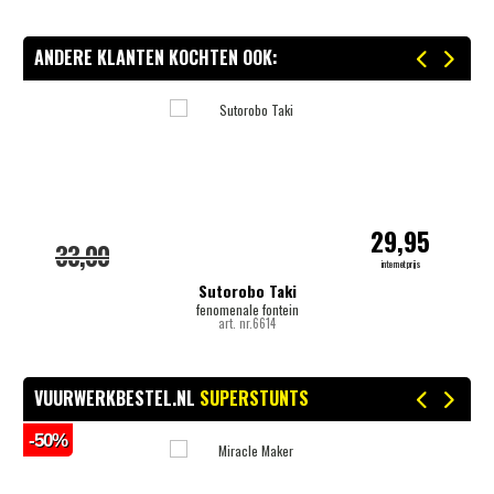
ANDERE KLANTEN KOCHTEN OOK:
29,95
33,00
internetprijs
Sutorobo Taki
fenomenale fontein
art. nr.6614
VUURWERKBESTEL.NL
SUPERSTUNTS
-50%
-