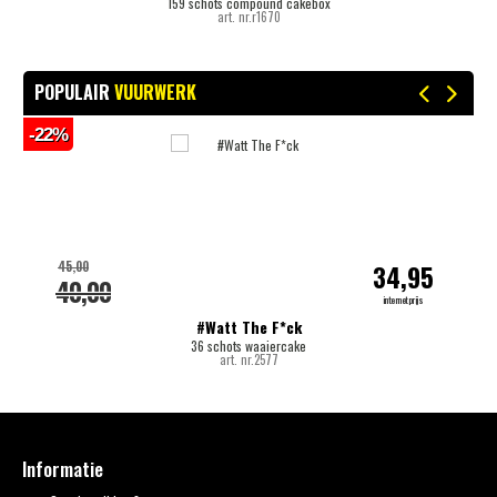
159 schots compound cakebox
art. nr.r1670
POPULAIR
VUURWERK
-22%
-
45,00
34,95
40,00
internetprijs
#Watt The F*ck
36 schots waaiercake
art. nr.2577
Informatie