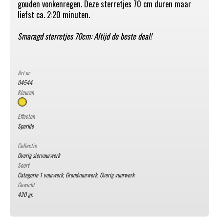
gouden vonkenregen. Deze sterretjes 70 cm duren maar
liefst ca. 2:20 minuten.
Smaragd sterretjes 70cm: Altijd de beste deal!
Art.nr.
04544
Kleuren
Effecten
Sparkle
Collectie
Overig siervuurwerk
Soort
Categorie 1 vuurwerk
,
Grondvuurwerk
,
Overig vuurwerk
Gewicht
420 gr.