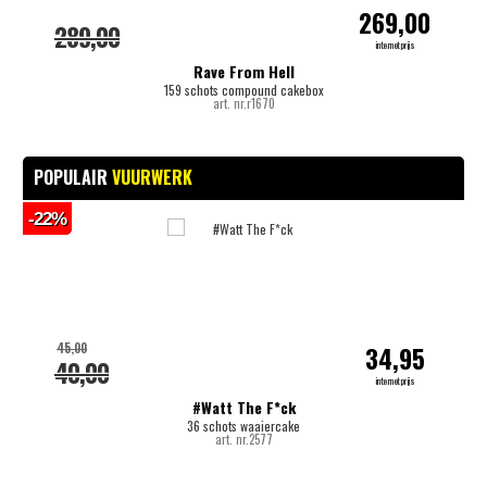
269,00
289,00
internetprijs
Rave From Hell
159 schots compound cakebox
art. nr.r1670
POPULAIR
VUURWERK
-22%
-
45,00
34,95
40,00
internetprijs
#Watt The F*ck
36 schots waaiercake
art. nr.2577