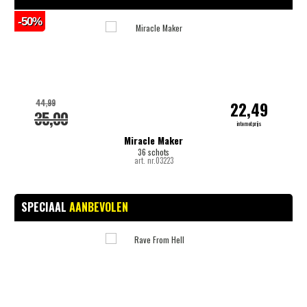
-50%
-
44,99
22,49
35,00
internetprijs
Miracle Maker
36 schots
art. nr.03223
SPECIAAL
AANBEVOLEN
-