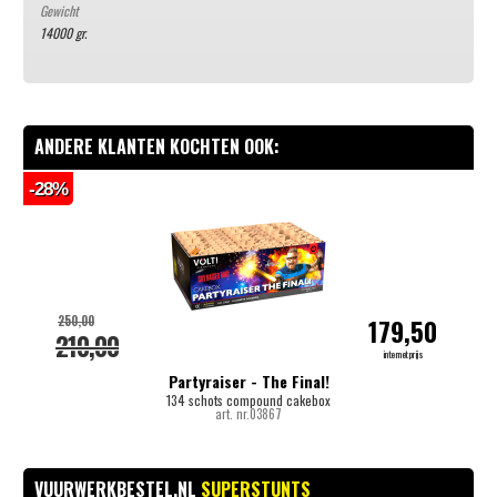
Gewicht
14000 gr.
ANDERE KLANTEN KOCHTEN OOK:
-28%
-
250,00
179,50
210,00
internetprijs
Partyraiser - The Final!
134 schots compound cakebox
art. nr.03867
VUURWERKBESTEL.NL
SUPERSTUNTS