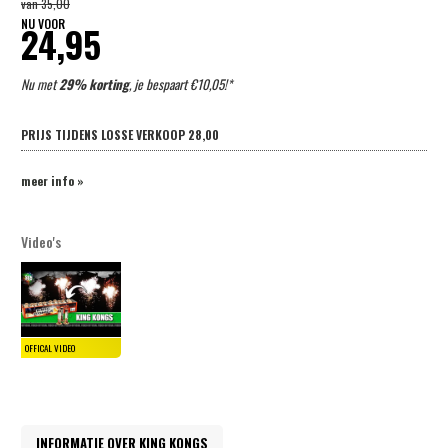
van
35,00
NU VOOR
24,95
Nu met
29% korting
, je bespaart €10,05!*
PRIJS TIJDENS LOSSE VERKOOP
28,00
meer info »
Video's
INFORMATIE OVER KING KONGS