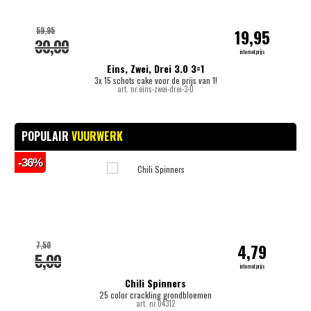
59,95
19,95
30,00
internetprijs
Eins, Zwei, Drei 3.0 3=1
3x 15 schots cake voor de prijs van 1!
art. nr.eins-zwei-drei-3-0
POPULAIR
VUURWERK
-36%
-
7,50
4,79
5,00
internetprijs
Chili Spinners
25 color crackling grondbloemen
art. nr.04312