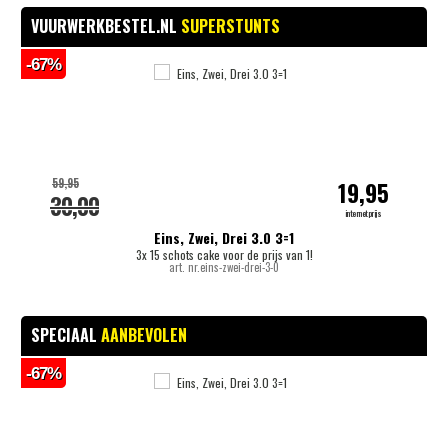
VUURWERKBESTEL.NL
SUPERSTUNTS
-67%
-
59,95
19,95
30,00
internetprijs
Eins, Zwei, Drei 3.0 3=1
3x 15 schots cake voor de prijs van 1!
art. nr.eins-zwei-drei-3-0
SPECIAAL
AANBEVOLEN
-67%