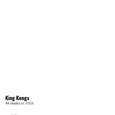
King Kongs
40 shocks
art.
03828