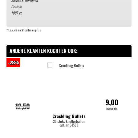
Shocks & Mortieren
Gewicht
1887 gr.
* t.o.v. de marktconforme prijs
ANDERE KLANTEN KOCHTEN OOK:
-28%
-
9,00
12,50
internetprijs
Crackling Bullets
35 stuks knetterballen
art. nr.04583