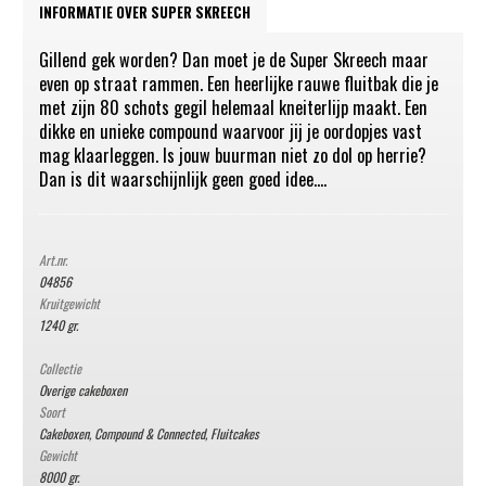
INFORMATIE OVER SUPER SKREECH
Gillend gek worden? Dan moet je de Super Skreech maar
even op straat rammen. Een heerlijke rauwe fluitbak die je
met zijn 80 schots gegil helemaal kneiterlijp maakt. Een
dikke en unieke compound waarvoor jij je oordopjes vast
mag klaarleggen. Is jouw buurman niet zo dol op herrie?
Dan is dit waarschijnlijk geen goed idee....
Art.nr.
04856
Kruitgewicht
1240 gr.
Collectie
Overige cakeboxen
Soort
Cakeboxen, Compound & Connected
,
Fluitcakes
Gewicht
8000 gr.