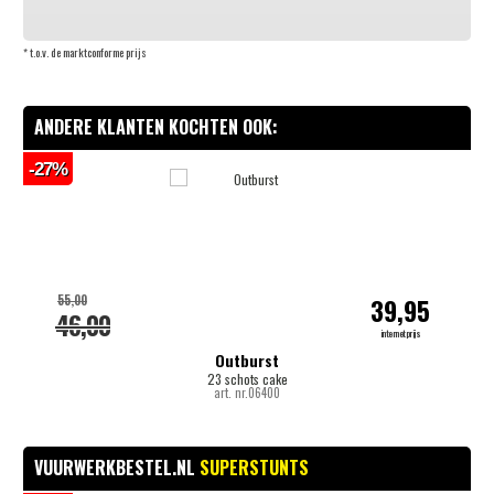
* t.o.v. de marktconforme prijs
ANDERE KLANTEN KOCHTEN OOK:
-27%
55,00
39,95
46,00
internetprijs
Outburst
23 schots cake
art. nr.06400
VUURWERKBESTEL.NL
SUPERSTUNTS