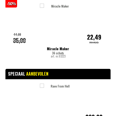
-50%
-
44,99
22,49
35,00
internetprijs
Miracle Maker
36 schots
art. nr.03223
SPECIAAL
AANBEVOLEN
-