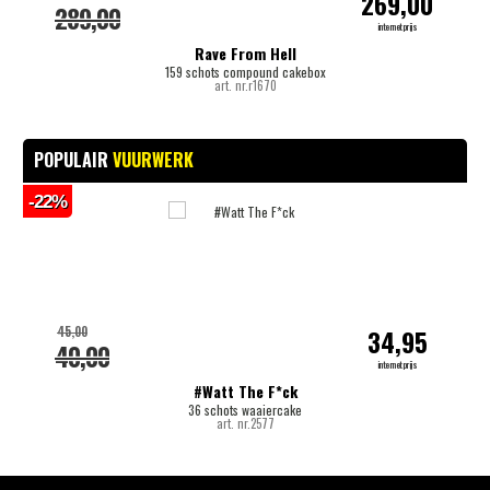
269,00
289,00
internetprijs
Rave From Hell
159 schots compound cakebox
art. nr.r1670
POPULAIR
VUURWERK
-22%
-
45,00
34,95
40,00
internetprijs
#Watt The F*ck
36 schots waaiercake
art. nr.2577