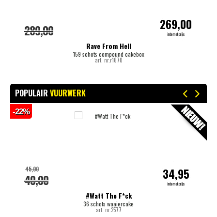
269,00
289,00
internetprijs
Rave From Hell
159 schots compound cakebox
art. nr.r1670
POPULAIR
VUURWERK
-22%
-
45,00
34,95
40,00
internetprijs
#Watt The F*ck
36 schots waaiercake
art. nr.2577