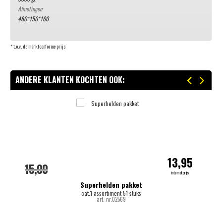
Afmetingen
480*150*160
* t.o.v. de marktconforme prijs
ANDERE KLANTEN KOCHTEN OOK:
-
13,95
15,00
internetprijs
Superhelden pakket
cat.1 assortiment 51 stuks
art. nr.02569