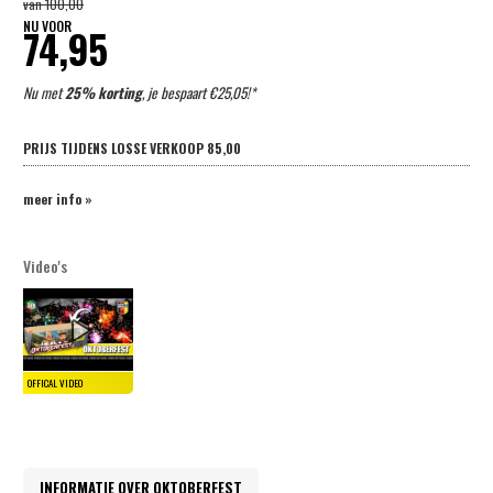
van
100,00
NU VOOR
74,95
Nu met
25% korting
, je bespaart €25,05!*
PRIJS TIJDENS LOSSE VERKOOP
85,00
meer info »
Video's
INFORMATIE OVER OKTOBERFEST