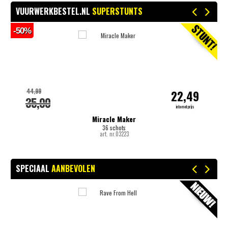
VUURWERKBESTEL.NL
SUPERSTUNTS
-50%
-
44,99
22,49
35,00
internetprijs
Miracle Maker
36 schots
art. nr.03223
SPECIAAL
AANBEVOLEN
-