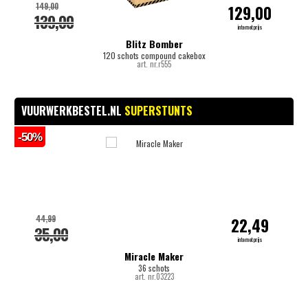
149,00
129,00
139,00
internetprijs
Blitz Bomber
120 schots compound cakebox
art. nr.r555
VUURWERKBESTEL.NL
SUPERSTUNTS
-50%
-
44,99
22,49
35,00
internetprijs
Miracle Maker
36 schots
art. nr.03223