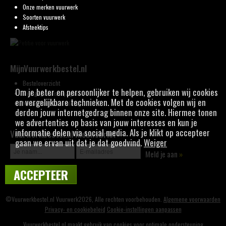
Onze merken vuurwerk
Soorten vuurwerk
Afsteektips
MijnVuurwerkbestel.nl
Besteloverzicht
Om je beter en persoonlijker te helpen, gebruiken wij cookies
Mijn gegevens wijzigen
en vergelijkbare technieken. Met de cookies volgen wij en
Nieuwsbrief aanmelding
derden jouw internetgedrag binnen onze site. Hiermee tonen
we advertenties op basis van jouw interesses en kun je
informatie delen via social media. Als je klikt op accepteer
Vuurwerkbestel.nl Nieuwsbrief
gaan we ervan uit dat je dat goedvind.
Weiger
Meld je aan
»
ACCEPTEER
©Vuurwerkbestel.nl Vuurwerk2026, Alle rechten voorbehouden.
Algemene voorwaarden
Privacy- en cookiebeleid
Cookie-instellingen aanpassen
Vuurwerkbestel.nl maakt gebruik van cookies voor optimale ondersteuning