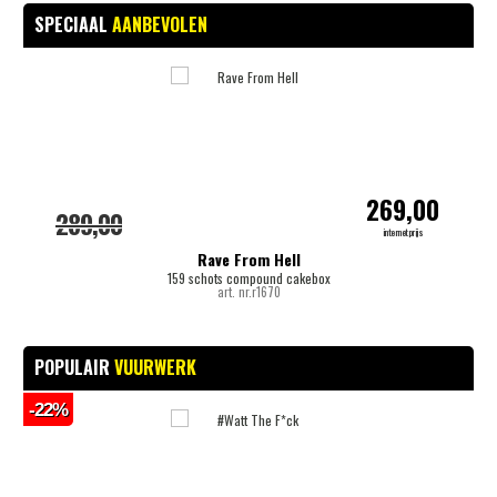
SPECIAAL
AANBEVOLEN
-
269,00
289,00
internetprijs
Rave From Hell
159 schots compound cakebox
art. nr.r1670
POPULAIR
VUURWERK
-22%
-