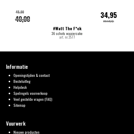
45,00
34,95
40,00
internetprijs
#Watt The F*ck
36 schots waaiercake
art. nr.2577
Informatie
Openingstijden & contact
Besteluitleg
Helpdesk
Spelregels voorverkoop
Veel gestelde vragen (FAQ)
Sitemap
Vuurwerk
Nieuwe producten