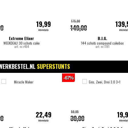
175,00
19,99
139,
99
149,00
internetprijs
internetpri
Extreme Elixer
B.I.G.
WEEKDEAL! 30 schots cake
144 schots compound cakebox
art. nr.r464
art. nr.1191
WERKBESTEL.NL
SUPERSTUNTS
-67%
59,95
22,49
19,
00
30,00
internetprijs
internetpri