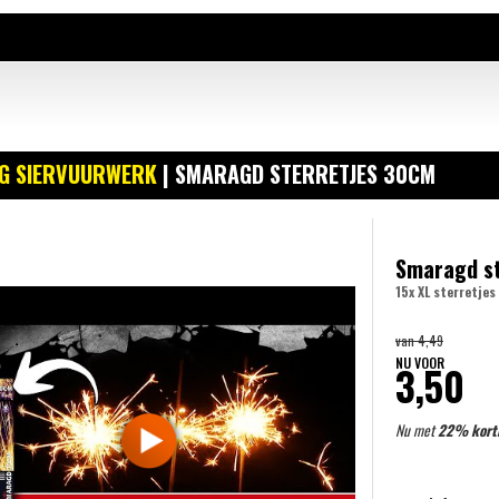
IG SIERVUURWERK
| SMARAGD STERRETJES 30CM
Smaragd s
15x XL sterretje
van
4,49
NU VOOR
3,50
Nu met
22% kort