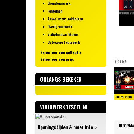
Grondvuurwerk
Fonteinen
Assortiment pakketten
Overig vuurwerk
Veiligheidsartikelen
Categorie 1 vuurwerk
Selecteer een collectie
Selecteer een prijs
Video's
Brutal Explosions
0 – 10 euro
Riakeo
10 – 25 euro
Rubro Event Series
ONLANGS BEKEKEN
25 - 50 euro
VOLT! Fireworks
50 - 100 euro
XQlusif
100 - 200 euro
Barely Legal
VUURWERKBESTEL.NL
200+ euro
Rubro Fireworks
Rubro Die Bombe Vuurwerk
Rubro Supersetknallers
INFORMA
Openingstijden & meer info
»
Rubro Real Deal Selection