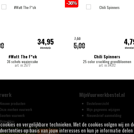
-36%
7,50
34,95
4,7
00
5,00
internetprijs
internetpri
#Watt The F*ck
Chili Spinners
36 schots waaiercake
25 color crackling grondbloemen
art. nr.2577
art. nr.04312
rwerk
MijnVuurwerkbestel.nl
Nieuwe producten
Besteloverzicht
Onze merken vuurwerk
Mijn gegevens wijzigen
Soorten vuurwerk
Nieuwsbrief aanmelding
Afsteektips
j cookies en vergelijkbare technieken. Met de cookies volgen wij en 
vertenties op basis van jouw interesses en kun je informatie delen 