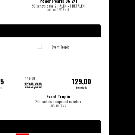
Power Pearls 96 2=1
96 schots cake 2 HALEN = 1 BETALEN
1
art. nr.02118-set
-20%
149,00
399,00
95
129,00
139,00
349,00
js
internetprijs
Event Tropic
200 schots compound cakebox
122 + 122 schots 
art. nr.r880