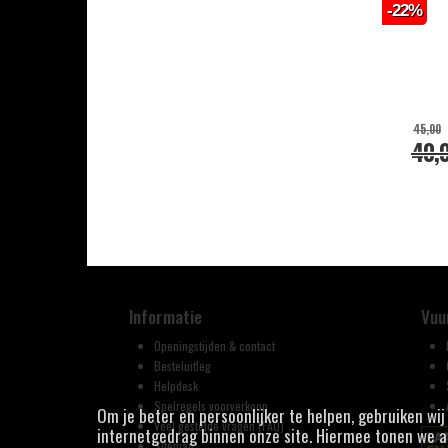
-22%
45,00
40,
Informatie
Vuu
Openingstijden & contact
Besteluitleg
Helpdesk
Spelregels voorverkoop
Om je beter en persoonlijker te helpen, gebruiken wi
Veel gestelde vragen (FAQ)
internetgedrag binnen onze site. Hiermee tonen we ad
Sitemap