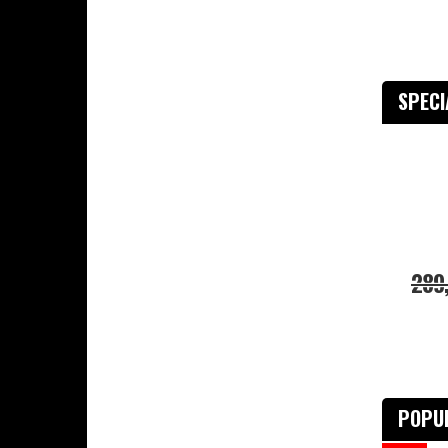
SPEC
289
POPU