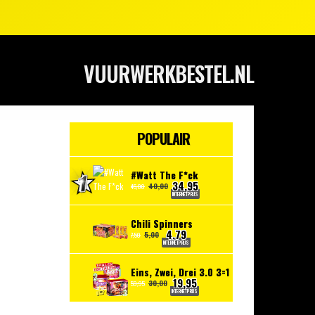
VUURWERKBESTEL.NL
POPULAIR
#Watt The F*ck
34,95
40,00
45,00
INTERNETPRIJS
Chili Spinners
4,79
5,00
7,50
INTERNETPRIJS
Eins, Zwei, Drei 3.0 3=1
19,95
30,00
59,95
INTERNETPRIJS