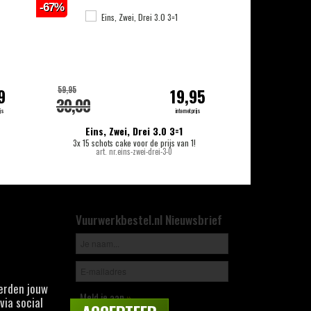
-67%
-18%
59,95
159,00
9
19,95
30,00
139,00
js
internetprijs
Eins, Zwei, Drei 3.0 3=1
T
3x 15 schots cake voor de prijs van 1!
144 scho
art. nr.eins-zwei-drei-3-0
Vuurwerkbestel.nl Nieuwsbrief
derden jouw
Meld je aan
»
via social