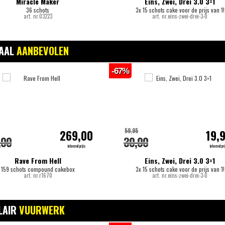
Miracle Maker
Eins, Zwei, Drei 3.0 3=1
36 schots
3x 15 schots cake voor de prijs van 1!
art. nr.03223
art. nr.eins-zwei-drei-3-0
IAAL
AANBEVOLEN
-67%
59,95
269,00
19,
,00
30,00
internetprijs
internetpri
Rave From Hell
Eins, Zwei, Drei 3.0 3=1
159 schots compound cakebox
3x 15 schots cake voor de prijs van 1!
art. nr.r1670
art. nr.eins-zwei-drei-3-0
LAIR
VUURWERK