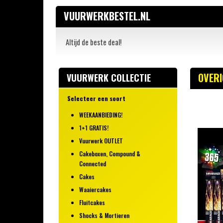
VUURWERKBESTEL.NL
Altijd de beste deal!
OVER
VUURWERK COLLECTIE
Selecteer een soort
WEEKAANBIEDING!
1+1 GRATIS!
Vuurwerk OUTLET
Cakeboxen, Compound &
Connected
Cakes
Waaiercakes
Fluitcakes
Shocks & Mortieren