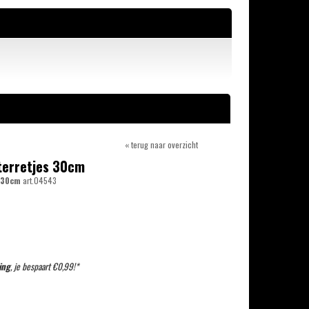
« terug naar overzicht
terretjes 30cm
s 30cm
art.04543
ing
, je bespaart €0,99!*