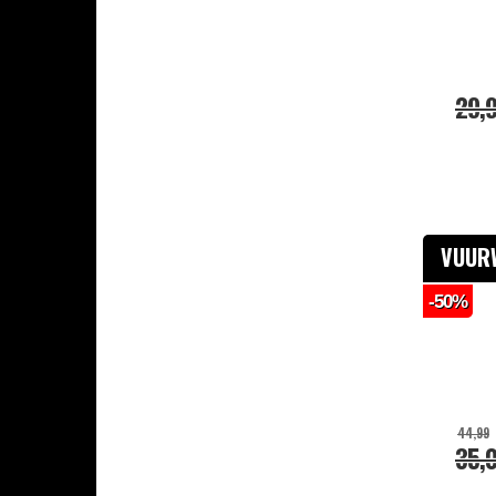
Veiligheidsartikelen
Combi Deals
29,
VUUR
-50%
44,99
35,