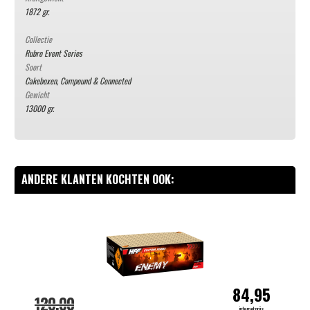
1872 gr.
Collectie
Rubro Event Series
Soort
Cakeboxen, Compound & Connected
Gewicht
13000 gr.
ANDERE KLANTEN KOCHTEN OOK:
-
84,95
120,00
internetprijs