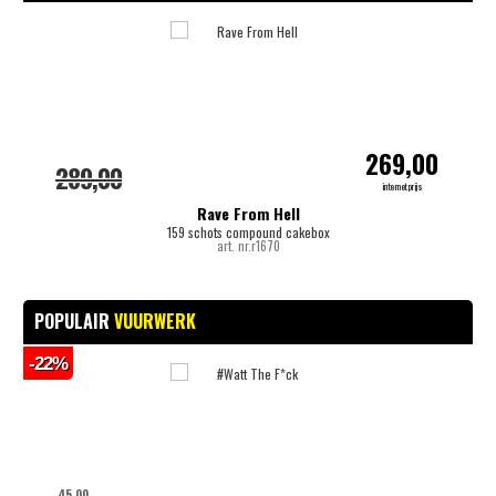
-
269,00
289,00
internetprijs
Rave From Hell
159 schots compound cakebox
art. nr.r1670
POPULAIR
VUURWERK
-22%
-
45,00