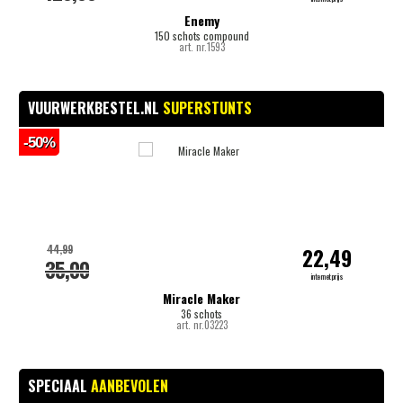
Enemy
150 schots compound
art. nr.1593
VUURWERKBESTEL.NL
SUPERSTUNTS
-50%
-
44,99
22,49
35,00
internetprijs
Miracle Maker
36 schots
art. nr.03223
SPECIAAL
AANBEVOLEN