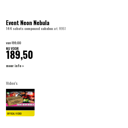
Event Neon Nebula
144 schots compound cakebox
art.
R951
van
199,00
NU VOOR
189,50
meer info »
Video's