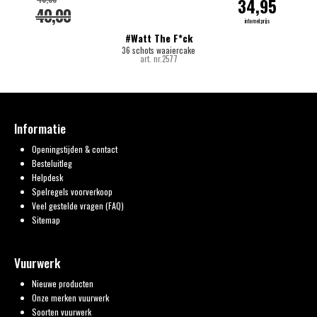
34,95
40,00
internetprijs
#Watt The F*ck
36 schots waaiercake
art. nr.2577
Informatie
Openingstijden & contact
Besteluitleg
Helpdesk
Spelregels voorverkoop
Veel gestelde vragen (FAQ)
Sitemap
Vuurwerk
Nieuwe producten
Onze merken vuurwerk
Soorten vuurwerk