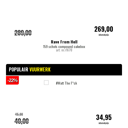
269,00
289,00
internetprijs
Rave From Hell
159 schots compound cakebox
art. nr.r1670
POPULAIR
VUURWERK
-22%
-
45,00
34,95
40,00
internetprijs