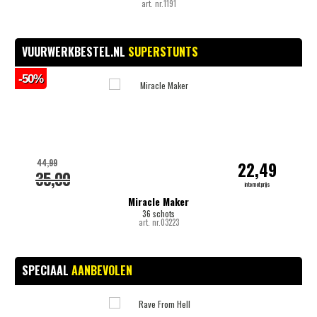
art. nr.1191
VUURWERKBESTEL.NL
SUPERSTUNTS
-50%
-
44,99
22,49
35,00
internetprijs
Miracle Maker
36 schots
art. nr.03223
SPECIAAL
AANBEVOLEN
-