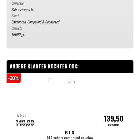
Collectie
Rubro Fireworks
Soort
Cakeboxen, Compound & Connected
Gewicht
19000 gr.
ANDERE KLANTEN KOCHTEN OOK:
-20%
-
175,00
139,50
149,00
internetprijs
B.I.G.
144 schots compound cakebox