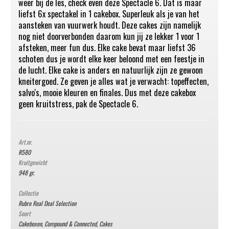
weer bij de les, check even deze Spectacle 6. Dat is maar
liefst 6x spectakel in 1 cakebox. Superleuk als je van het
aansteken van vuurwerk houdt. Deze cakes zijn namelijk
nog niet doorverbonden daarom kun jij ze lekker 1 voor 1
afsteken, meer fun dus. Elke cake bevat maar liefst 36
schoten dus je wordt elke keer beloond met een feestje in
de lucht. Elke cake is anders en natuurlijk zijn ze gewoon
kneitergoed. Ze geven je alles wat je verwacht: topeffecten,
salvo's, mooie kleuren en finales. Dus met deze cakebox
geen kruitstress, pak de Spectacle 6.
Art.nr.
R580
Kruitgewicht
948 gr.
Collectie
Rubro Real Deal Selection
Soort
Cakeboxen, Compound & Connected
,
Cakes