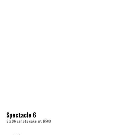
Spectacle 6
6 x 36 schots cake
art.
R580