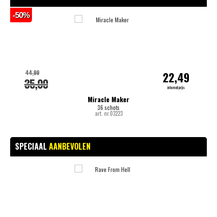
-50%
-
44,99
22,49
35,00
internetprijs
Miracle Maker
36 schots
art. nr.03223
SPECIAAL
AANBEVOLEN
-