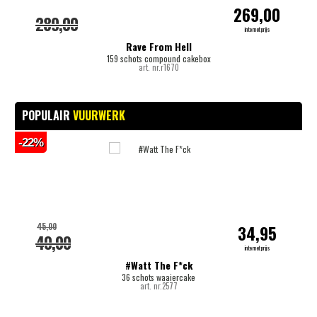
269,00
289,00
internetprijs
Rave From Hell
159 schots compound cakebox
art. nr.r1670
POPULAIR
VUURWERK
-22%
-
45,00
34,95
40,00
internetprijs
#Watt The F*ck
36 schots waaiercake
art. nr.2577