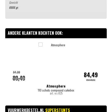
Gewicht
6666 gr.
ANDERE KLANTEN KOCHTEN OOK:
-
94,99
84,49
89,49
internetprijs
Atmosphere
110 schots compound cakebox
art. nr.r825
VUURWERKBESTEL.NL
SUPERSTUNTS