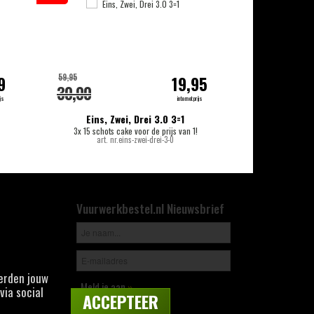
59,95
159,00
9
19,95
30,00
139,00
js
internetprijs
Eins, Zwei, Drei 3.0 3=1
T
3x 15 schots cake voor de prijs van 1!
144 scho
art. nr.eins-zwei-drei-3-0
Vuurwerkbestel.nl Nieuwsbrief
derden jouw
Meld je aan
»
via social
ACCEPTEER