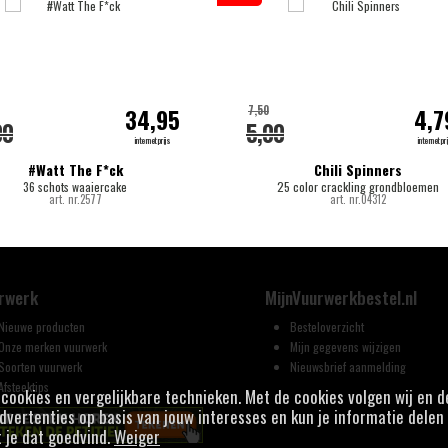
7,50
34,95
4,7
00
5,00
internetprijs
internetpri
#Watt The F*ck
Chili Spinners
36 schots waaiercake
25 color crackling grondbloemen
art. nr.2577
art. nr.04312
rwerk
MijnVuurwerkbestel.nl
Nieuwe producten
Besteloverzicht
Onze merken vuurwerk
Mijn gegevens wijzigen
Soorten vuurwerk
Nieuwsbrief aanmelding
Afsteektips
j cookies en vergelijkbare technieken. Met de cookies volgen wij en 
vertenties op basis van jouw interesses en kun je informatie delen 
t je dat goedvind.
Weiger