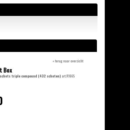
« terug naar overzicht
t Box
 schots triple compound (432 schoten)
art.R1665
0