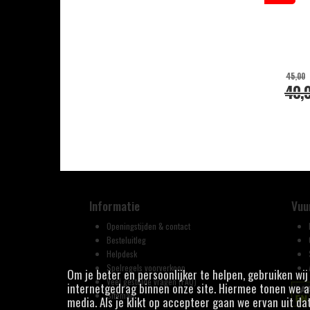
45,00
40,
Informatie
Vuu
Openingstijden & contact
Besteluitleg
Helpdesk
Spelregels voorverkoop
Om je beter en persoonlijker te helpen, gebruiken wi
Veel gestelde vragen (FAQ)
internetgedrag binnen onze site. Hiermee tonen we ad
Sitemap
media. Als je klikt op accepteer gaan we ervan uit da