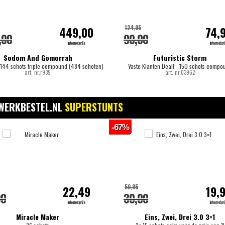
124,95
449,00
74,
,00
90,00
internetprijs
internetpri
Sodom And Gomorrah
Futuristic Storm
 144 schots triple compound (484 schoten)
Vaste Klanten Deal! - 150 schots compo
art. nr.r939
art. nr.03962
WERKBESTEL.NL
SUPERSTUNTS
-67%
59,95
22,49
19,
00
30,00
internetprijs
internetpri
Miracle Maker
Eins, Zwei, Drei 3.0 3=1