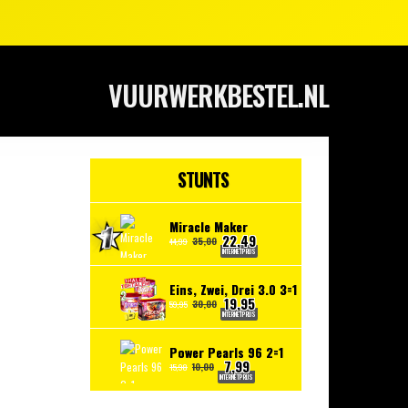
VUURWERKBESTEL.NL
STUNTS
Miracle Maker
22,49
35,00
44,99
INTERNETPRIJS
Eins, Zwei, Drei 3.0 3=1
19,95
30,00
59,95
INTERNETPRIJS
Power Pearls 96 2=1
7,99
10,00
15,98
INTERNETPRIJS