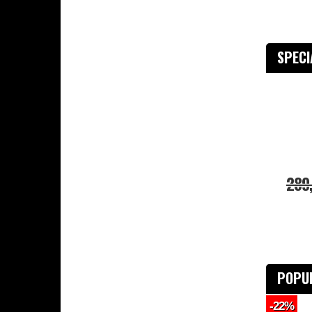
SPEC
289
POPU
-22%