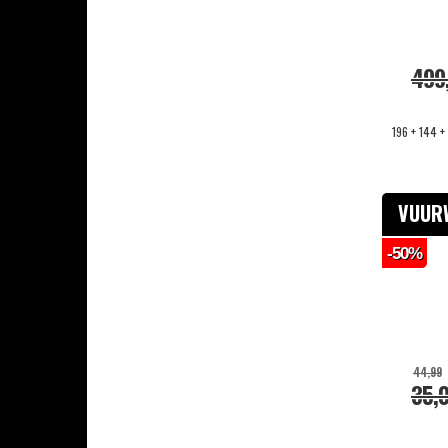
Veiligheidsartikelen
Combi Deals
499
196 + 144 +
VUUR
-50%
44,99
35,