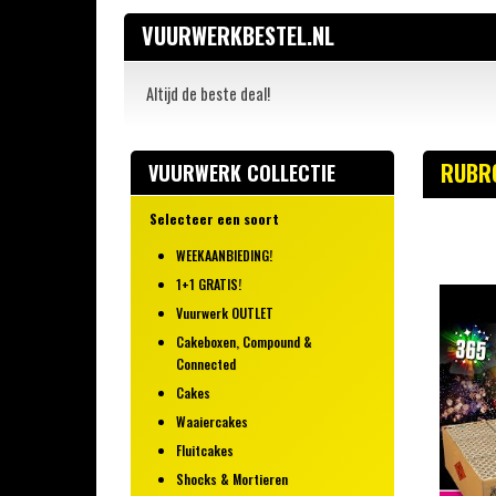
VUURWERKBESTEL.NL
Altijd de beste deal!
RUBR
VUURWERK COLLECTIE
Selecteer een soort
WEEKAANBIEDING!
1+1 GRATIS!
Vuurwerk OUTLET
Cakeboxen, Compound &
Connected
Cakes
Waaiercakes
Fluitcakes
Shocks & Mortieren