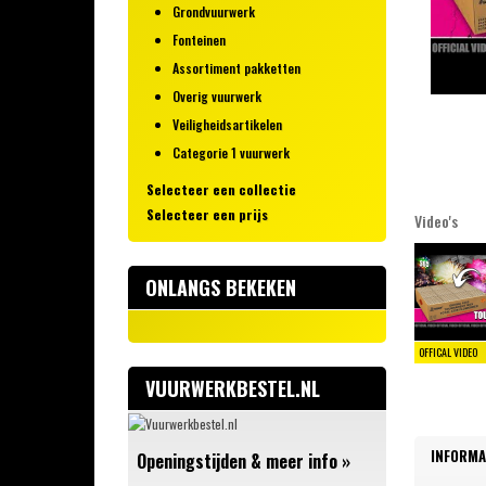
Grondvuurwerk
Fonteinen
Assortiment pakketten
Overig vuurwerk
Veiligheidsartikelen
Categorie 1 vuurwerk
Selecteer een collectie
Selecteer een prijs
Video's
Brutal Explosions
0 – 10 euro
Riakeo
10 – 25 euro
Rubro Event Series
ONLANGS BEKEKEN
25 - 50 euro
VOLT! Fireworks
50 - 100 euro
XQlusif
100 - 200 euro
Barely Legal
VUURWERKBESTEL.NL
200+ euro
Rubro Fireworks
Rubro Die Bombe Vuurwerk
Rubro Supersetknallers
INFORMA
Openingstijden & meer info
»
Rubro Real Deal Selection