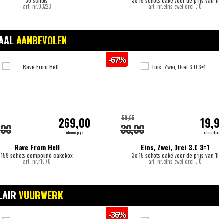
36 schots
3x 15 schots cake voor de prijs van 1!
art. nr.03223
art. nr.eins-zwei-drei-3-0
IAAL
AANBEVOLEN
-67%
59,95
269,00
19,
,00
30,00
internetprijs
internetpri
Rave From Hell
Eins, Zwei, Drei 3.0 3=1
159 schots compound cakebox
3x 15 schots cake voor de prijs van 1!
art. nr.r1670
art. nr.eins-zwei-drei-3-0
LAIR
VUURWERK
-36%