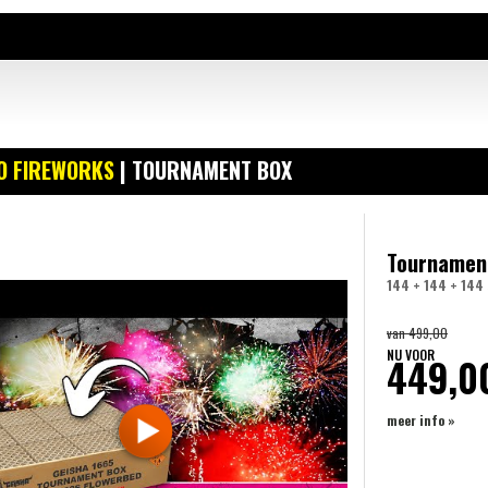
O FIREWORKS
| TOURNAMENT BOX
Tournamen
144 + 144 + 144
van
499,00
NU VOOR
449,0
meer info »