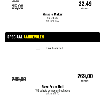
44,99
22,49
35,00
internetprijs
Miracle Maker
36 schots
art. nr.03223
SPECIAAL
AANBEVOLEN
-
269,00
289,00
internetprijs
Rave From Hell
159 schots compound cakebox
art. nr.r1670