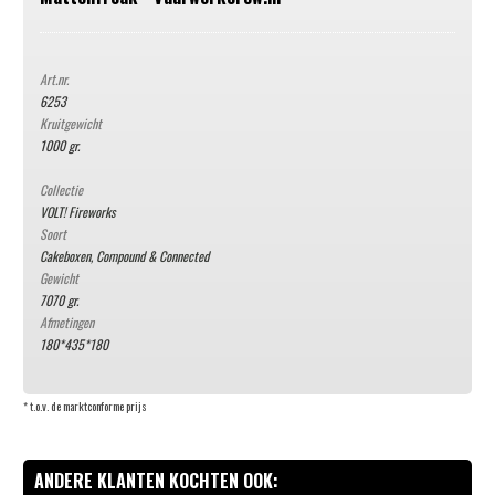
Art.nr.
6253
Kruitgewicht
1000 gr.
Collectie
VOLT! Fireworks
Soort
Cakeboxen, Compound & Connected
Gewicht
7070 gr.
Afmetingen
180*435*180
* t.o.v. de marktconforme prijs
ANDERE KLANTEN KOCHTEN OOK: