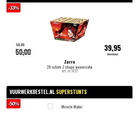
-33%
-
59,95
39,95
50,00
internetprijs
Zorro
26 schots Z-shape waaiercake
art. nr.1022
VUURWERKBESTEL.NL
SUPERSTUNTS
-50%
-