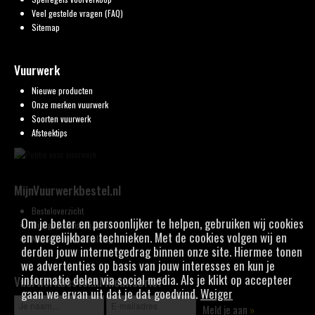
Veel gestelde vragen (FAQ)
Sitemap
Vuurwerk
Nieuwe producten
Onze merken vuurwerk
Soorten vuurwerk
Afsteektips
MijnVuurwerkbestel.nl
Besteloverzicht
Om je beter en persoonlijker te helpen, gebruiken wij cookies
Mijn gegevens wijzigen
en vergelijkbare technieken. Met de cookies volgen wij en
Nieuwsbrief aanmelding
derden jouw internetgedrag binnen onze site. Hiermee tonen
we advertenties op basis van jouw interesses en kun je
informatie delen via social media. Als je klikt op accepteer
Vuurwerkbestel.nl Nieuwsbrief
gaan we ervan uit dat je dat goedvind.
Weiger
Meld je aan
»