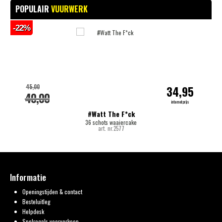
POPULAIR
VUURWERK
-22%
-
45,00
34,95
40,00
internetprijs
#Watt The F*ck
36 schots waaiercake
art. nr.2577
Informatie
Openingstijden & contact
Besteluitleg
Helpdesk
Spelregels voorverkoop