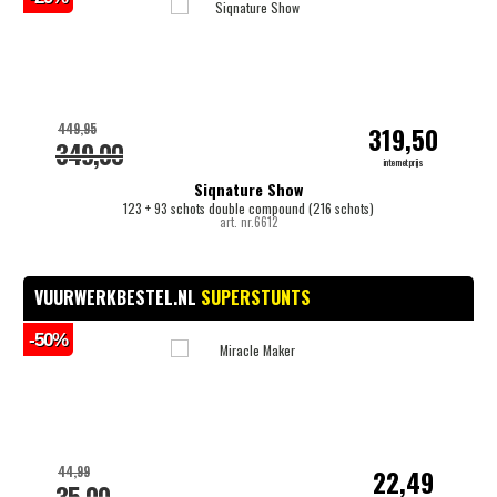
449,95
319,50
349,00
internetprijs
Siqnature Show
123 + 93 schots double compound (216 schots)
art. nr.6612
VUURWERKBESTEL.NL
SUPERSTUNTS
-50%
-
44,99
22,49