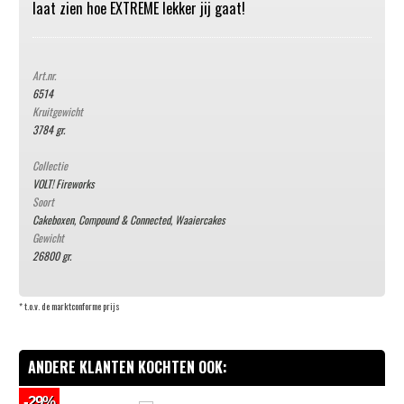
laat zien hoe EXTREME lekker jij gaat!
Art.nr.
6514
Kruitgewicht
3784 gr.
Collectie
VOLT! Fireworks
Soort
Cakeboxen, Compound & Connected
,
Waaiercakes
Gewicht
26800 gr.
* t.o.v. de marktconforme prijs
ANDERE KLANTEN KOCHTEN OOK:
-29%