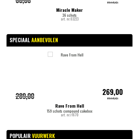
35,00
internetprijs
Miracle Maker
36 schots
art. nr.03223
SPECIAAL
AANBEVOLEN
-
269,00
289,00
internetprijs
Rave From Hell
159 schots compound cakebox
art. nr.r1670
POPULAIR
VUURWERK