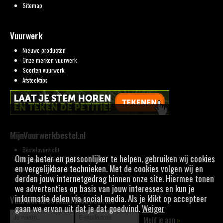
Sitemap
Vuurwerk
Nieuwe producten
Onze merken vuurwerk
Soorten vuurwerk
Afsteektips
MijnVuurwerkbestel.nl
Besteloverzicht
Om je beter en persoonlijker te helpen, gebruiken wij cookies
Mijn gegevens wijzigen
en vergelijkbare technieken. Met de cookies volgen wij en
Nieuwsbrief aanmelding
derden jouw internetgedrag binnen onze site. Hiermee tonen
we advertenties op basis van jouw interesses en kun je
informatie delen via social media. Als je klikt op accepteer
Vuurwerkbestel.nl Nieuwsbrief
gaan we ervan uit dat je dat goedvind.
Weiger
Meld je aan
»