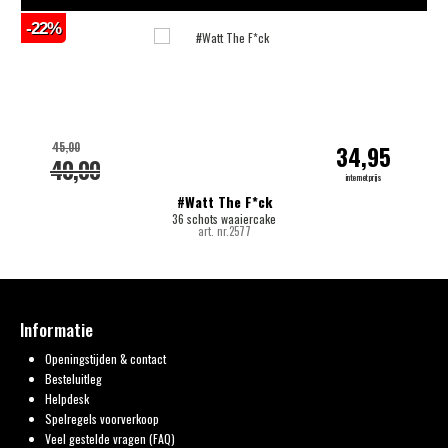
-22%
-
45,00
34,95
40,00
internetprijs
#Watt The F*ck
36 schots waaiercake
art. nr.2577
Informatie
Openingstijden & contact
Besteluitleg
Helpdesk
Spelregels voorverkoop
Veel gestelde vragen (FAQ)